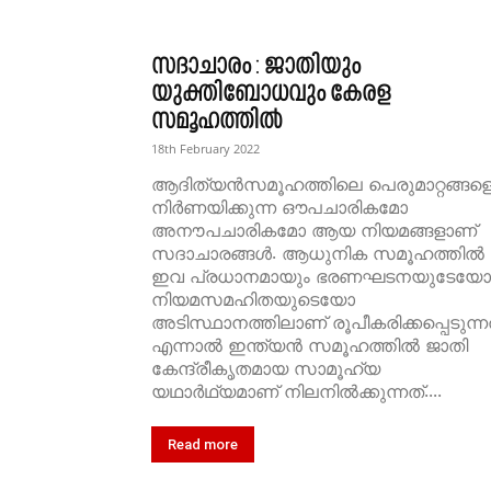
സദാചാരം : ജാതിയും
യുക്തിബോധവും കേരള
സമൂഹത്തിൽ
18th February 2022
ആദിത്യൻസമൂഹത്തിലെ പെരുമാറ്റങ്ങള
നിർണയിക്കുന്ന ഔപചാരികമോ
അനൗപചാരികമോ ആയ നിയമങ്ങളാണ്
സദാചാരങ്ങൾ. ആധുനിക സമൂഹത്തിൽ
ഇവ പ്രധാനമായും ഭരണഘടനയുടേയോ
നിയമസമഹിതയുടെയോ
അടിസ്ഥാനത്തിലാണ് രൂപീകരിക്കപ്പെടുന്നത
എന്നാൽ ഇന്ത്യൻ സമൂഹത്തിൽ ജാതി
കേന്ദ്രീകൃതമായ സാമൂഹ്യ
യഥാർഥ്യമാണ് നിലനിൽക്കുന്നത്....
Read more