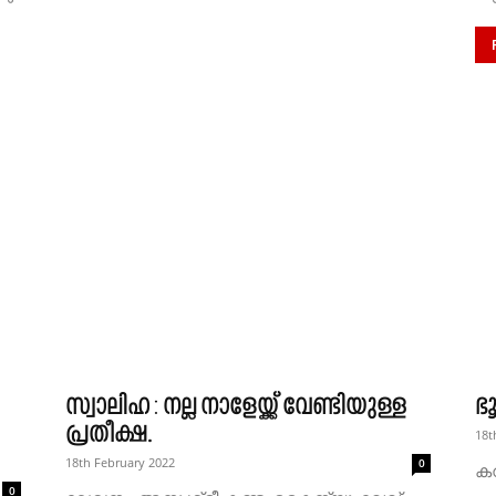
സ്വാലിഹ : നല്ല നാളേയ്ക്ക് വേണ്ടിയുള്ള
ഭ
പ്രതീക്ഷ.
18t
18th February 2022
0
ക
0
ഭ