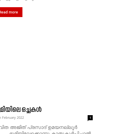
Read more
ൂമിയിലെ ഒച്ചകൾ
h February 2022
1
വിത അജിത് പ്രസാദ് ഉമയനല്ലൂർ
ൂമിയിലേക്കൊന്നു കാതുകൂർപ്പിച്ചാൽ