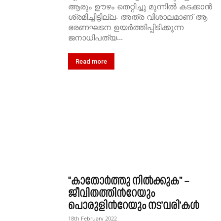
ആരും ഊഴം തെറ്റിച്ചു മുന്നിൽ കടക്കാൻ
ശ്രമിച്ചിട്ടില്ല. അത്ര വിശാലമാണ് ആ
ഭരണഘടന ഉയർത്തിപ്പിടിക്കുന്ന
ജനാധിപത്യ...
Read more
“കാതോര്‍ത്തു നില്‍ക്കുക” –
ജീവിതത്തിന്‍റേയും
പൊരുളിന്‍റേയും നട’വരി’കള്‍
18th February 2022