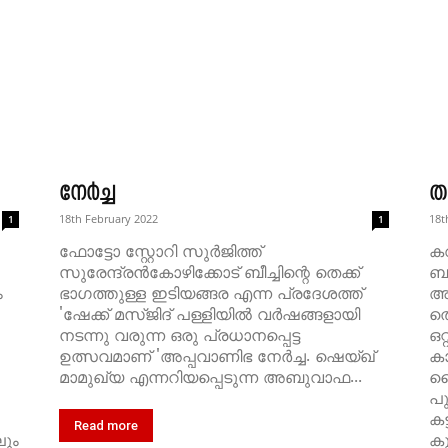
നേർച്ച
ത
18th February 2022
18t
1
1
ഫോട്ടോ സ്റ്റോറി സുർജിത്ത്
ക
സുരേന്ദ്രൻകോഴിക്കോട് ബീച്ചിന്റെ തെക്ക്
ബ
ം
ഭാഗത്തുള്ള ഇടിയങ്ങര എന്ന പ്രദേശത്ത്
അ
'ഷേക്ക് മസ്ജിദ് പള്ളിയിൽ വർഷങ്ങളായി
തൊ
നടന്നു വരുന്ന ഒരു പ്രധാനപ്പെട്ട
ഒറ
ഉത്സവമാണ് 'അപ്പവാണിഭ നേർച്ച. ഷെയ്ഖ്
ക
മാമുഖ്യ എന്നറിയപ്പെടുന്ന അബുവാഫ...
വ
പു
കട
Read more
ും
കു