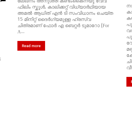
ലേഖനം അനുശ്രീ കണ്ടംകൈന്യൂ വേവ്
നാ
ഫിലിം സ്കൂൾ, കാലിക്കറ്റ്‌ വിധ്യാർഥിയായ
കാ
അമൽ ആധിത് എൻ ടി സംവിധാനം ചെയ്ത
കയ
15 മിനിറ്റ് ദൈർഗ്യമുള്ള ഹ്രസ്വ
പു
ചിത്രമാണ് ഫോർ എ ബെറ്റർ ടുമാറോ (For
വര
A...
പു
വേ
Read more
മണ
കേ
ു
ചി
വീ