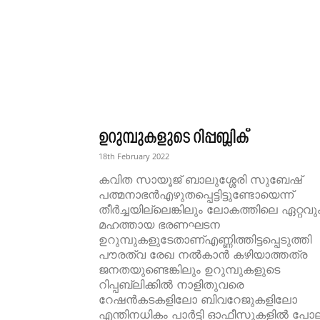
ഉറുമ്പുകളുടെ റിപ്പബ്ലിക്
18th February 2022
കവിത സായൂജ് ബാലുശ്ശേരി സുബേഷ്
പത്മനാഭൻഎഴുതപ്പെട്ടിട്ടുണ്ടോയെന്ന്
തീർച്ചയില്ലെങ്കിലും ലോകത്തിലെ ഏറ്റവു
മഹത്തായ ഭരണഘടന
ഉറുമ്പുകളുടേതാണ്എണ്ണിത്തിട്ടപ്പെടുത്തി
പൗരത്വ രേഖ നൽകാൻ കഴിയാത്തത്ര
ജനതയുണ്ടെങ്കിലും ഉറുമ്പുകളുടെ
റിപ്പബ്ലിക്കിൽ നാളിതുവരെ
റേഷൻകടകളിലോ ബിവറേജുകളിലോ
എന്തിനധികം പാർട്ടി ഓഫീസുകളിൽ പോല