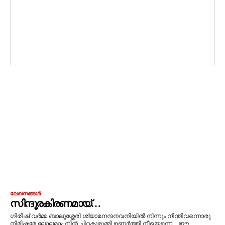
ലേഖനങ്ങൾ
സിന്ദൂരകിരണമായ്…
ഗിരീഷ് വർമ്മ ബാലുശ്ശേരി ശ്യാമനന്ദനവനിയില്‍ നിന്നും നീന്തിവന്നൊരു
നിമിഷമേ ലോലമാം നിന്‍ ചിറകുരുമ്മി ഉണര്‍ത്തി നീയെന്നെ... ഈ