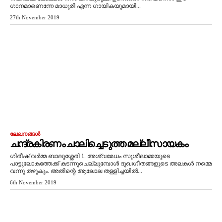
ഗാനമാണെന്നേ മാധുരി എന്ന ഗായികയുമായി...
27th November 2019
ലേഖനങ്ങൾ
ചന്ദ്രകിരണം ചാലിച്ചെടുത്ത മല്ലീസായകം
ഗിരീഷ് വർമ്മ ബാലുശ്ശേരി 1. അശ്വമേധം സുശീലാമ്മയുടെ
പാട്ടുലോകത്തേക്ക് കടന്നുചെല്ലുമ്പോൾ ദുഖഃഗീതങ്ങളുടെ അലകൾ നമ്മെ
വന്നു തഴുകും. അതിന്റെ ആലോല തള്ളിച്ചയിൽ...
6th November 2019