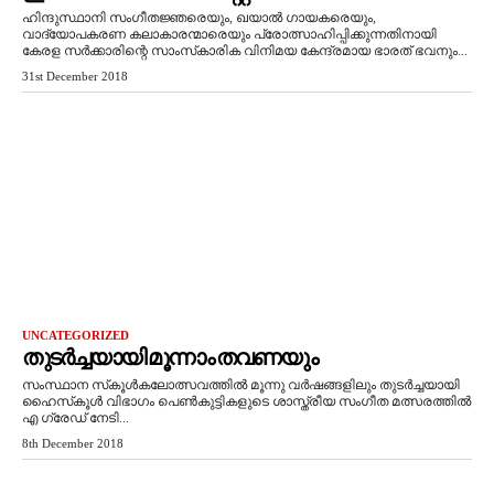
ഹിന്ദുസ്ഥാനി സംഗീതജ്ഞരെയും, ഖയാല്‍ ഗായകരെയും,
വാദ്യോപകരണ കലാകാരന്മാരെയും പ്രോത്സാഹിപ്പിക്കുന്നതിനായി
കേരള സര്‍ക്കാരിന്റെ സാംസ്‌കാരിക വിനിമയ കേന്ദ്രമായ ഭാരത് ഭവനും...
31st December 2018
UNCATEGORIZED
തുടര്‍ച്ചയായി മൂന്നാം തവണയും
സംസ്ഥാന സ്‌കൂള്‍കലോത്സവത്തില്‍ മൂന്നു വര്‍ഷങ്ങളിലും തുടര്‍ച്ചയായി
ഹൈസ്‌കൂള്‍ വിഭാഗം പെണ്‍കുട്ടികളുടെ ശാസ്ത്രീയ സംഗീത മത്സരത്തില്‍
എ ഗ്രേഡ് നേടി...
8th December 2018