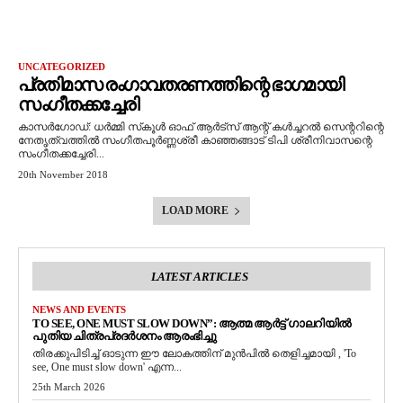
UNCATEGORIZED
പ്രതിമാസ രംഗാവതരണത്തിന്റെ ഭാഗമായി
സംഗീതക്കച്ചേരി
കാസര്‍ഗോഡ്: ധര്‍മ്മി സ്‌കൂള്‍ ഓഫ് ആര്‍ട്‌സ് ആന്റ് കള്‍ച്ചറല്‍ സെന്ററിന്റെ
നേതൃത്വത്തില്‍ സംഗീതപൂര്‍ണ്ണശ്രീ കാഞ്ഞങ്ങാട് ടിപി ശ്രീനിവാസന്റെ
സംഗീതക്കച്ചേരി...
20th November 2018
LOAD MORE
LATEST ARTICLES
NEWS AND EVENTS
TO SEE, ONE MUST SLOW DOWN”: ആത്മ ആർട്ട് ഗാലറിയിൽ
പുതിയ ചിത്രപ്രദർശനം ആരംഭിച്ചു
തിരക്കുപിടിച്ച് ഓടുന്ന ഈ ലോകത്തിന് മുൻപിൽ തെളിച്ചമായി , 'To
see, One must slow down' എന്ന...
25th March 2026