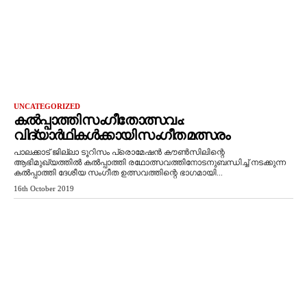
UNCATEGORIZED
കല്‍പ്പാത്തി സംഗീതോത്സവം:
വിദ്യാര്‍ഥികള്‍ക്കായി സംഗീത മത്സരം
പാലക്കാട് ജില്ലാ ടൂറിസം പ്രൊമേഷന്‍ കൗണ്‍സിലിന്റെ
ആഭിമുഖ്യത്തില്‍ കല്‍പ്പാത്തി രഥോത്സവത്തിനോടനുബന്ധിച്ച് നടക്കുന്ന
കല്‍പ്പാത്തി ദേശീയ സംഗീത ഉത്സവത്തിന്റെ ഭാഗമായി...
16th October 2019