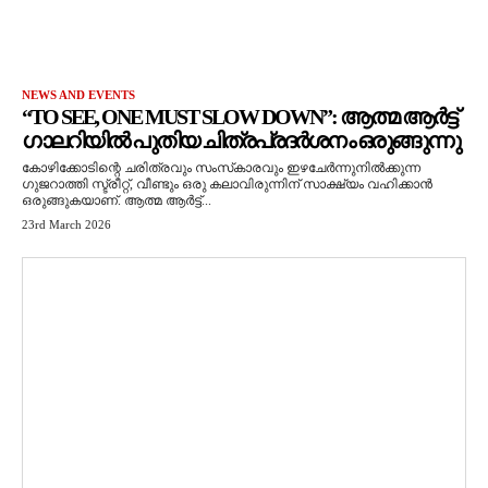
NEWS AND EVENTS
“TO SEE, ONE MUST SLOW DOWN”: ആത്മ ആർട്ട്
ഗാലറിയിൽ പുതിയ ചിത്രപ്രദർശനം ഒരുങ്ങുന്നു
കോഴിക്കോടിന്റെ ചരിത്രവും സംസ്‌കാരവും ഇഴചേർന്നുനിൽക്കുന്ന
ഗുജറാത്തി സ്ട്രീറ്റ്, വീണ്ടും ഒരു കലാവിരുന്നിന് സാക്ഷ്യം വഹിക്കാൻ
ഒരുങ്ങുകയാണ്. ആത്മ ആർട്ട്...
23rd March 2026