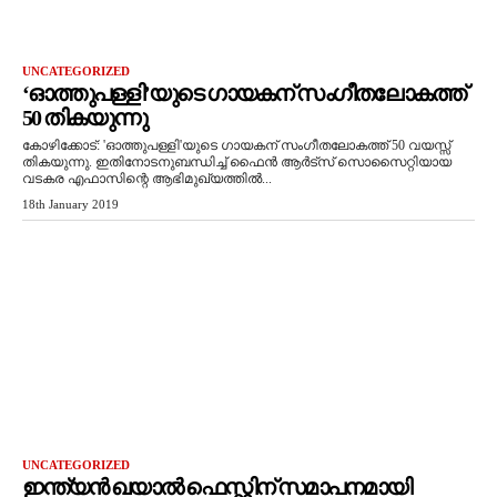
UNCATEGORIZED
‘ഓത്തുപള്ളി’യുടെ ഗായകന് സംഗീതലോകത്ത്
50 തികയുന്നു
കോഴിക്കോട്: 'ഓത്തുപള്ളി'യുടെ ഗായകന് സംഗീതലോകത്ത് 50 വയസ്സ്
തികയുന്നു. ഇതിനോടനുബന്ധിച്ച് ഫൈന്‍ ആര്‍ട്‌സ് സൊസൈറ്റിയായ
വടകര എഫാസിന്റെ ആഭിമുഖ്യത്തില്‍...
18th January 2019
UNCATEGORIZED
ഇന്ത്യന്‍ ഖയാല്‍ ഫെസ്റ്റിന് സമാപനമായി