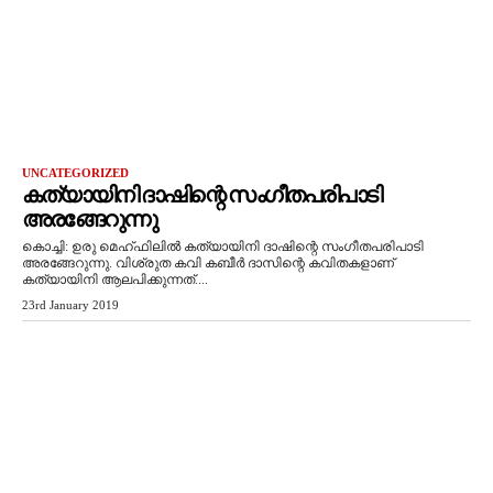
UNCATEGORIZED
കത്യായിനി ദാഷിന്റെ സംഗീതപരിപാടി
അരങ്ങേറുന്നു
കൊച്ചി: ഉരു മെഹ്ഫിലില്‍ കത്യായിനി ദാഷിന്റെ സംഗീതപരിപാടി
അരങ്ങേറുന്നു. വിശ്രുത കവി കബീര്‍ ദാസിന്റെ കവിതകളാണ്
കത്യായിനി ആലപിക്കുന്നത്....
23rd January 2019