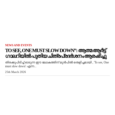
NEWS AND EVENTS
TO SEE, ONE MUST SLOW DOWN”: ആത്മ ആർട്ട്
ഗാലറിയിൽ പുതിയ ചിത്രപ്രദർശനം ആരംഭിച്ചു
തിരക്കുപിടിച്ച് ഓടുന്ന ഈ ലോകത്തിന് മുൻപിൽ തെളിച്ചമായി , 'To see, One
must slow down' എന്ന...
25th March 2026