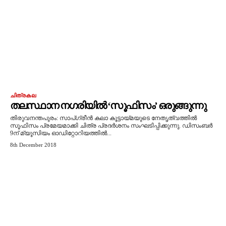
ചിത്രകല
തലസ്ഥാന നഗരിയില്‍ ‘സൂഫിസം’ ഒരുങ്ങുന്നു
തിരുവനന്തപുരം: സാപ്ഗ്രീന്‍ കലാ കൂട്ടായ്മയുടെ നേതൃത്വത്തില്‍
സൂഫിസം പ്രമേയമാക്കി ചിത്ര പ്രദര്‍ശനം സംഘടിപ്പിക്കുന്നു. ഡിസംബര്‍
9ന് മ്യൂസിയം ഓഡിറ്റോറിയത്തില്‍...
8th December 2018