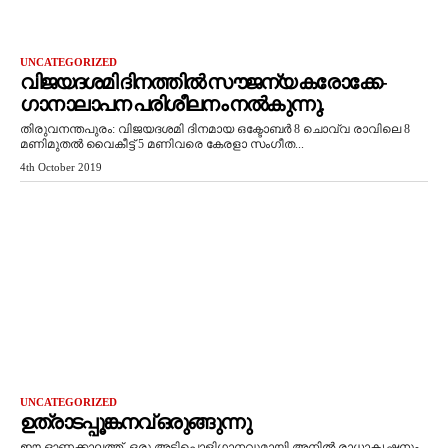
UNCATEGORIZED
വിജയദശമി ദിനത്തിൽ സൗജന്യ കരോക്കേ-
ഗാനാലാപന പരിശീലനം നൽകുന്നു.
തിരുവനന്തപുരം: വിജയദശമി ദിനമായ ഒക്ടോബർ 8 ചൊവ്വ രാവിലെ 8
മണിമുതൽ വൈകീട്ട് 5 മണിവരെ കേരളാ സംഗീത...
4th October 2019
UNCATEGORIZED
ഉത്രാടപ്പൂങ്കനവ് ഒരുങ്ങുന്നു
ഈ ഓണക്കാലത്ത് ഒരു അടിപൊളിഗാനവുമായി അനിൽ രാധാകൃഷ്ണനും