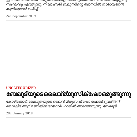
സംഘവും എത്തുന്നു. നീലാംബരി ബ്ലൂസിന്റെ ബാനറിൽ നാരായണൻ
കുതിരുമ്മൽ രചിച്ച്‌,...
2nd September 2019
UNCATEGORIZED
ബേഖുദിയുടെ ലൈവ് മ്യൂസിക് ഷോ ഒരുങ്ങുന്നു
കോഴിക്കോട്: ബേഖുദിയുടെ ലൈവ് മ്യൂസിക് ഷോ ഫെബ്രുവരി 8ന്
വൈകിട്ട് ആറ് മണിയ്ക്ക് ടാഗോര്‍ ഹാളില്‍ അരങ്ങേറുന്നു. ബേഖുദി...
29th January 2019