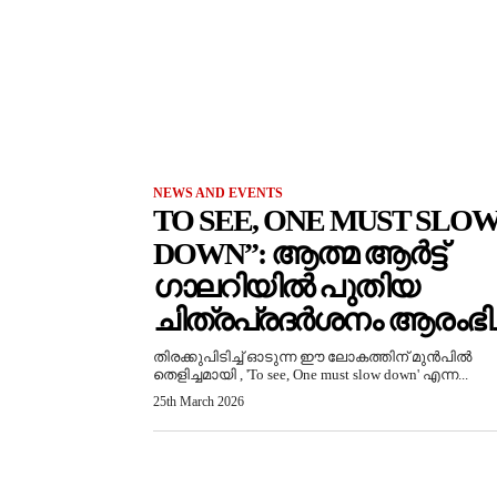
NEWS AND EVENTS
TO SEE, ONE MUST SLO
DOWN”: ആത്മ ആർട്ട്
ഗാലറിയിൽ പുതിയ
ചിത്രപ്രദർശനം ആരംഭിച്
തിരക്കുപിടിച്ച് ഓടുന്ന ഈ ലോകത്തിന് മുൻപിൽ
തെളിച്ചമായി , 'To see, One must slow down' എന്ന...
25th March 2026