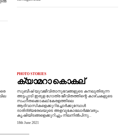
കളിൽ
PHOTO STORIES
ക്യാമറാ കൊകല്
ളരെ
സുബീഷ് യുവജീവിതാനുഭവങ്ങളുടെ കനലുതിരുന്ന
വില
അട്ടപ്പാടി ഇരുള ഗോത്ര ജീവിതത്തിന്റെ കാഴ്ചകളുടെ
സംഗീതക്കൊകല്.കേരളത്തിലെ
ആദിവാസികളെക്കുറിച്ചോർക്കുമ്പോൾ
ദാരിദ്ര്യരേഖയുടെ അളവുകോലോർമ്മവരും.
കൃഷിയിടങ്ങളെക്കുറിച്ചും നിലനിൽപിനു...
18th June 2021