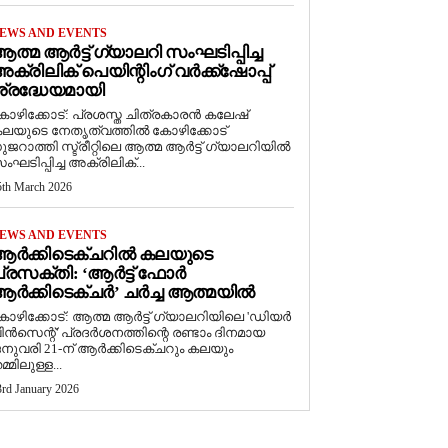
EWS AND EVENTS
ത്മ ആർട്ട് ഗ്യാലറി സംഘടിപ്പിച്ച
ക്രിലിക് പെയിന്റിംഗ് വർക്ക്‌ഷോപ്പ്
്രദ്ധേയമായി
ോഴിക്കോട്: പ്രശസ്ത ചിത്രകാരൻ കലേഷ്
ലയുടെ നേതൃത്വത്തിൽ കോഴിക്കോട്
ുജറാത്തി സ്ട്രീറ്റിലെ ആത്മ ആർട്ട് ഗ്യാലറിയിൽ
ംഘടിപ്പിച്ച അക്രിലിക്...
5th March 2026
EWS AND EVENTS
ആർക്കിടെക്ചറിൽ കലയുടെ
്രസക്തി: ‘ആർട്ട് ഫോർ
ർക്കിടെക്ചർ’ ചർച്ച ആത്മയിൽ
കോഴിക്കോട്: ആത്മ ആർട്ട് ഗ്യാലറിയിലെ 'ഡിയർ
ിൻസെന്റ്' പ്രദർശനത്തിന്റെ രണ്ടാം ദിനമായ
നുവരി 21-ന് ആർക്കിടെക്ചറും കലയും
മ്മിലുള്ള...
3rd January 2026