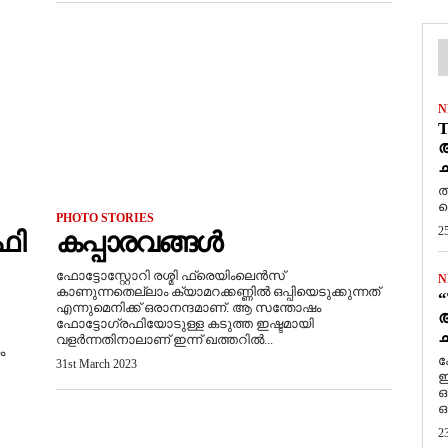
N
T
ആ
ച
ത
ത
PHOTO STORIES
2
ഫി
കപ്പാരവങ്ങൾ
ഫോട്ടോസ്റ്റോറി രശ്മി ഫ്രെയിംലെൻസ്‌
N
കാണുന്നതെല്ലാം ക്യാമറക്കണ്ണിൽ ഒപ്പിയെടുക്കുന്നത്
“
എന്നുമെനിക്ക് ഒരാനന്ദമാണ്. ആ സന്തോഷം
ആ
ഫോട്ടോഗ്രഫിയോടുള്ള കടുത്ത ഇഷ്ടമായി
ച
വളർന്നതിനാലാണ് ഇന്ന് ഖത്തറിൽ...
ം
ക
31st March 2023
ഇ
ഒ
ഒ
2