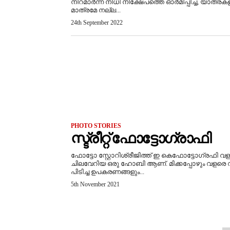
നിറമാർന്ന നിധി നിക്ഷേപത്തെ ഓർമിപ്പിച്ച, യാത്ര
മാത്രമേ നല്ല...
24th September 2022
PHOTO STORIES
സ്ട്രീറ്റ് ഫോട്ടോഗ്രാഫി
ഫോട്ടോ സ്റ്റോറിശ്രീജിത്ത് ഇ കെഫോട്ടോഗ്രഫി വ
ചിലവേറിയ ഒരു ഹോബി ആണ്. മിക്കപ്പോഴും വളരെ 
പിടിച്ച ഉപകരണങ്ങളും...
5th November 2021