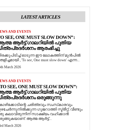
LATEST ARTICLES
EWS AND EVENTS
O SEE, ONE MUST SLOW DOWN”:
ത്മ ആർട്ട് ഗാലറിയിൽ പുതിയ
ിത്രപ്രദർശനം ആരംഭിച്ചു
ിരക്കുപിടിച്ച് ഓടുന്ന ഈ ലോകത്തിന് മുൻപിൽ
െളിച്ചമായി , 'To see, One must slow down' എന്ന...
5th March 2026
EWS AND EVENTS
TO SEE, ONE MUST SLOW DOWN”:
ത്മ ആർട്ട് ഗാലറിയിൽ പുതിയ
ിത്രപ്രദർശനം ഒരുങ്ങുന്നു
ോഴിക്കോടിന്റെ ചരിത്രവും സംസ്‌കാരവും
ഴചേർന്നുനിൽക്കുന്ന ഗുജറാത്തി സ്ട്രീറ്റ്, വീണ്ടും
രു കലാവിരുന്നിന് സാക്ഷ്യം വഹിക്കാൻ
രുങ്ങുകയാണ്. ആത്മ ആർട്ട്...
3rd March 2026