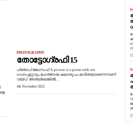
N
ആ
അ
ശ
ക
ക
ഗ
സ
PHOTOGRAPHY
1
തോട്ടോഗ്രഫി 15
പ്രതാപ് ജോസഫ് A picture is a poem with out
N
wordsഏറ്റവും മഹത്തായ കലാരൂപം കവിതയാണെന്നാണ്‌
വയ്പ്‌. അതല്ലെങ്കിൽ...
പ
ആ
4th November 2022
ി
ങളെ
​
വ
ജ
ത
2