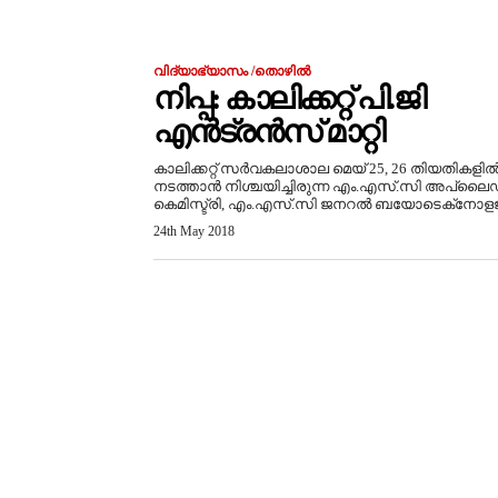
വിദ്യാഭ്യാസം /തൊഴിൽ
നിപ്പ: കാലിക്കറ്റ് പി.ജി
എന്‍ട്രന്‍സ് മാറ്റി
കാലിക്കറ്റ് സര്‍വകലാശാല മെയ് 25, 26 തിയതികളില്
നടത്താന്‍ നിശ്ചയിച്ചിരുന്ന എം.എസ്.സി അപ്ലൈ
കെമിസ്ട്രി, എം.എസ്.സി ജനറല്‍ ബയോടെക്‌നോളജി
24th May 2018