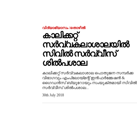
വിദ്യാഭ്യാസം /തൊഴിൽ
കാലിക്കറ്റ്‌
സർവ്വകലാശാലയിൽ
സിവിൽ സർവ്വീസ്‌
ശിൽപശാല
കാലിക്കറ്റ്‌ സർവ്വകലാശാല പൊതുജന സമ്പർക്ക
വിഭാഗവും എംപ്ലോയ്‌മന്റ്‌ ഇൻഫർമ്മേഷൻ &
ഗൈഡൻസ്‌ ബ്യൂറോയും സംയുക്തമായി സിവിൽ
സർവ്വീസ്‌ ശിൽപശാല...
30th July 2018