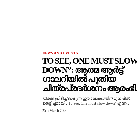
NEWS AND EVENTS
TO SEE, ONE MUST SLO
DOWN”: ആത്മ ആർട്ട്
ഗാലറിയിൽ പുതിയ
ചിത്രപ്രദർശനം ആരംഭിച്
തിരക്കുപിടിച്ച് ഓടുന്ന ഈ ലോകത്തിന് മുൻപിൽ
തെളിച്ചമായി , 'To see, One must slow down' എന്ന...
25th March 2026