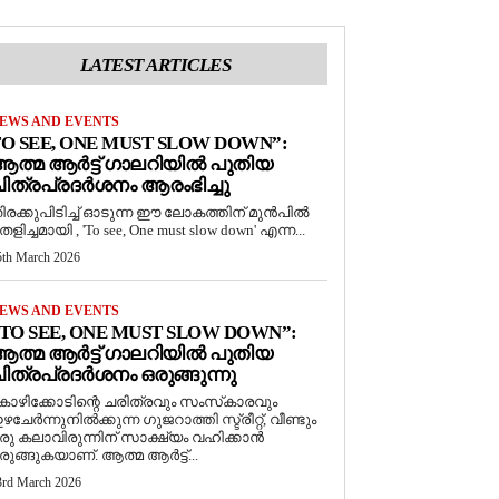
LATEST ARTICLES
EWS AND EVENTS
O SEE, ONE MUST SLOW DOWN”:
ത്മ ആർട്ട് ഗാലറിയിൽ പുതിയ
ിത്രപ്രദർശനം ആരംഭിച്ചു
ിരക്കുപിടിച്ച് ഓടുന്ന ഈ ലോകത്തിന് മുൻപിൽ
െളിച്ചമായി , 'To see, One must slow down' എന്ന...
5th March 2026
EWS AND EVENTS
TO SEE, ONE MUST SLOW DOWN”:
ത്മ ആർട്ട് ഗാലറിയിൽ പുതിയ
ിത്രപ്രദർശനം ഒരുങ്ങുന്നു
ോഴിക്കോടിന്റെ ചരിത്രവും സംസ്‌കാരവും
ഴചേർന്നുനിൽക്കുന്ന ഗുജറാത്തി സ്ട്രീറ്റ്, വീണ്ടും
രു കലാവിരുന്നിന് സാക്ഷ്യം വഹിക്കാൻ
രുങ്ങുകയാണ്. ആത്മ ആർട്ട്...
3rd March 2026