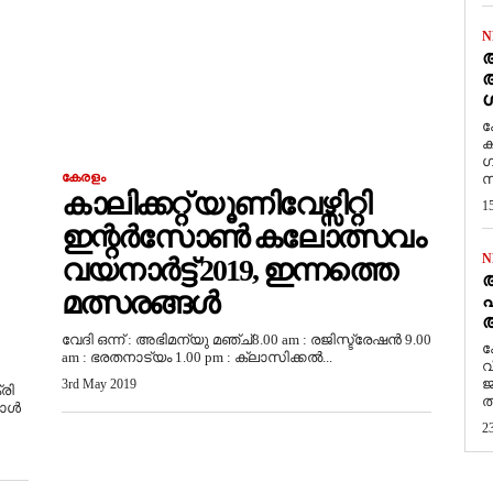
N
ആ
അ
ശ
ക
ക
ഗ
കേരളം
സ
കാലിക്കറ്റ് യൂണിവേഴ്സിറ്റി
1
ഇന്റർസോൺ കലോത്സവം
N
വയനാർട്ട് 2019, ഇന്നത്തെ
മത്സരങ്ങൾ
പ
ആ
വേദി ഒന്ന് : അഭിമന്യു മഞ്ച്8.00 am : രജിസ്ട്രേഷൻ 9.00
​
am : ഭരതനാട്യം 1.00 pm : ക്ലാസിക്കൽ...
വ
ജ
3rd May 2019
്രി
ത
പോൾ
2