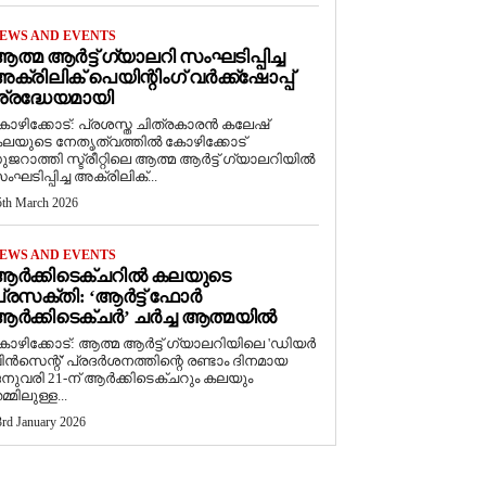
EWS AND EVENTS
ത്മ ആർട്ട് ഗ്യാലറി സംഘടിപ്പിച്ച
ക്രിലിക് പെയിന്റിംഗ് വർക്ക്‌ഷോപ്പ്
്രദ്ധേയമായി
ോഴിക്കോട്: പ്രശസ്ത ചിത്രകാരൻ കലേഷ്
ലയുടെ നേതൃത്വത്തിൽ കോഴിക്കോട്
ുജറാത്തി സ്ട്രീറ്റിലെ ആത്മ ആർട്ട് ഗ്യാലറിയിൽ
ംഘടിപ്പിച്ച അക്രിലിക്...
5th March 2026
EWS AND EVENTS
ആർക്കിടെക്ചറിൽ കലയുടെ
്രസക്തി: ‘ആർട്ട് ഫോർ
ർക്കിടെക്ചർ’ ചർച്ച ആത്മയിൽ
കോഴിക്കോട്: ആത്മ ആർട്ട് ഗ്യാലറിയിലെ 'ഡിയർ
ിൻസെന്റ്' പ്രദർശനത്തിന്റെ രണ്ടാം ദിനമായ
നുവരി 21-ന് ആർക്കിടെക്ചറും കലയും
മ്മിലുള്ള...
3rd January 2026