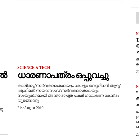
N
T
ആ
ച
ത
ത
SCIENCE & TECH
2
ിൽ
ധാരണാപത്രം ഒപ്പുവച്ചു
കാലിക്കറ്റ് സർവകലാശാലയും കേരളാ വെറ്ററിനറി ആന്റ്
N
ആനിമൽ സയൻസസ് സർവകലാശാലയും
“
സംയുക്തമായി അന്താരാഷ്ട്ര പക്ഷി ഗവേഷണ കേന്ദ്രം
ആ
തുടങ്ങുന്നു
ച
21st August 2019
നു.
ക
ഇ
ഒ
ഒ
2