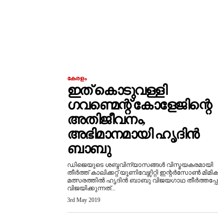
കേരളം
ഇത് കൊടുവള്ളി
ഗവണ്മെന്റ് കോളേജിന്റെ
അതിജീവനം,
അഭിമാനമായി ഹൃദിൻ
ബാബു
ഡിജെയുടെ ശബ്ദവിന്യാസങ്ങൾ വിസ്മയകരമായി
തീർത്ത് കാലിക്കറ്റ് യൂണിവേഴ്സിറ്റി ഇന്റർസോൺ മിമിക
മത്സരത്തിൽ ഹൃദിൻ ബാബു വിജയഗാഥ തീർത്തപ്
വിജയിക്കുന്നത്...
3rd May 2019