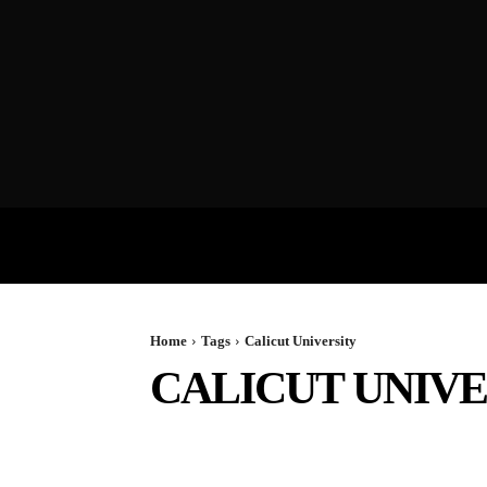
VIDEOS
P
Home
Tags
Calicut University
CALICUT UNIVE