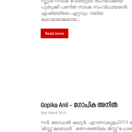
സ്കൂള്‍ നാടക വേദിയുടെ രംഗഭാഷയെ
പുതുക്കി പണിത നാടക സംവിധായകന്‍.
ഏഷ്യയിലെ ഏറ്റവും വലിയ
കലാമാമാങ്കമായ...
Read more
Gopika Anil – ഗോപിക അനിൽ
30th March 2019
നടി, മോഡൽ കലൂർ, എറണാകുളം2013 
'മിസ്സ് മലബാർ ' മത്സരത്തിലെ മിസ്സ് ഫോട