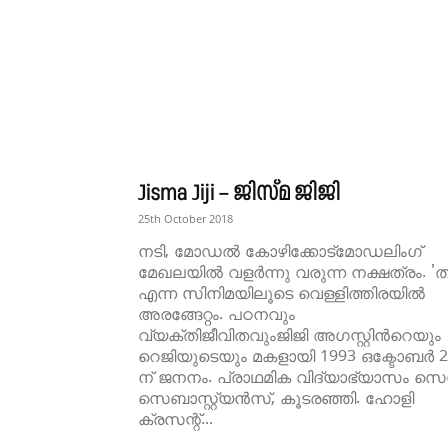
Jisma Jiji – ജിസ്‌മ ജിജി
25th October 2018
നടി, മോഡല്‍ കോഴിക്കോട്മോഡലിംഗ്
മേഖലയിൽ വളർന്നു വരുന്ന നക്ഷത്രം. 'ത
എന്ന സിനിമയിലൂടെ വെള്ളിത്തിരയില്‍
അരങ്ങേറ്റം. പഠനവും
വ്യക്തിജീവിതവുംജിജി അഗസ്റ്റിന്‍റെയും
റെജിയുടെയും മകളായി 1993 ഒക്ടോബര്‍ 
ന് ജനനം. പ്രാഥമിക വിദ്യാഭ്യാസം സെന്
സെബാസ്റ്റ്യൻസ്, കൂടരഞ്ഞി. ഹോളി
ക്രസന്റ്...