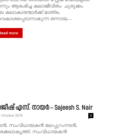
ന്നും ആരംഭിച്ച കലാജീവിതം. ചുരുക്കം
ല കലാകാരന്മാർക്ക് മാത്രം
കാശപ്പെടാനാകുന്ന ഒന്നായ,...
Read more
ജീഷ് എസ്. നായർ – Sajeesh S. Nair
t October 2018
0
ന്‍, സംവിധായകൻ മലപ്പുറംനടൻ,
രക്കഥാകൃത്ത്, സംവിധായകൻ