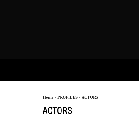
VIDEOS
P
Home
PROFILES
ACTORS
ACTORS
ARTIST / PAINTER
CINEMATOGRAPHERS
DANC