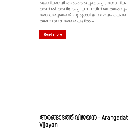
ജെനിക്കായി തിരഞ്ഞെടുക്കപ്പെട്ട ഗോപിക
അനിൽ അറിയപ്പെടുന്ന സിനിമാ താരവും
മോഡലുമാണ്. ചുരുങ്ങിയ സമയം കൊണ്ട
തന്നെ ഈ മേഖലകളിൽ...
Read more
അരങ്ങാടത്ത് വിജയൻ – Arangada
Vijayan