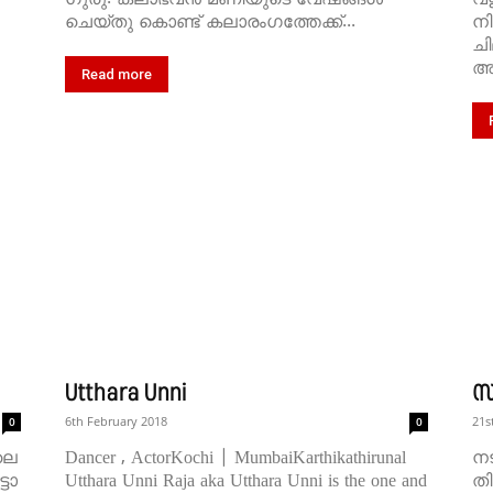
ചെയ്തു കൊണ്ട് കലാരംഗത്തേക്ക്...
നി
ചി
അവ
Read more
Utthara Unni
സ
6th February 2018
21s
0
0
ലെ
Dancer , ActorKochi | MumbaiKarthikathirunal
നട
്ടോ
Utthara Unni Raja aka Utthara Unni is the one and
തി