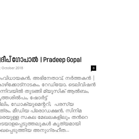
രദീപ് ഗോപാൽ ‌ | Pradeep Gopal
t October 2018
0
വിധായകന്‍, അഭിനേതാവ്, നര്‍ത്തകന്‍ |
ഴിക്കോട്നാടകം, റേഡിയോ, ടെലിവിഷന്‍
്നിവയില്‍ തുടങ്ങി മ്യൂസിക് ആല്‍ബം,
ത്തശില്‍പം, ഷോര്‍ട്ട്
ലിം, ഡോക്യുമെന്ററി, പരസ്യ
ത്രം, മീഡിയ പ്രൊഡക്ഷന്‍, സിനിമ
രെയുള്ള സകല മേഖലകളിലും തന്‍റെ
യാളപ്പെടുത്തലുകള്‍ കൃത്യമായി
ഖപ്പെടുത്തിയ അനുഗ്രഹീത...