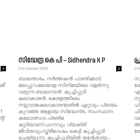
സിദ്ധേന്ദ്ര കെ പി – Sidhendra K P
പ്
21st October 2018
21s
0
0
ബാലതാരം, നര്‍ത്തകന്‍ പാണ്ടിക്കാട്,
സം
മി'
മലപ്പുറംമലയാള സിനിമയിലെ വളര്‍ന്നു
കോ
വരുന്ന ബാലനടന്‍. കുച്ചിപ്പുടി
എന
കലാകാരന്‍. കേരളത്തിലെ
നൃ
നട്ടുവാങ്കകലാകാരന്മാരില്‍ ഏറ്റവും പ്രായം
ഫി
21
കുറഞ്ഞ ആളായ സിദ്ധേന്ദ്ര, സംസ്ഥാന
ചി
റ്
കലോത്സവ പ്രതിഭ
വ
കൂടിയാണ്.പഠനവും വ്യക്തി
അട
ജീവിതവുംസ്ത്രീവേഷം കെട്ടി കുച്ചിപ്പുടി
രേ
ചെയ്യുന്ന, കുച്ചിപ്പുടിയില്‍ തന്റേതായ...