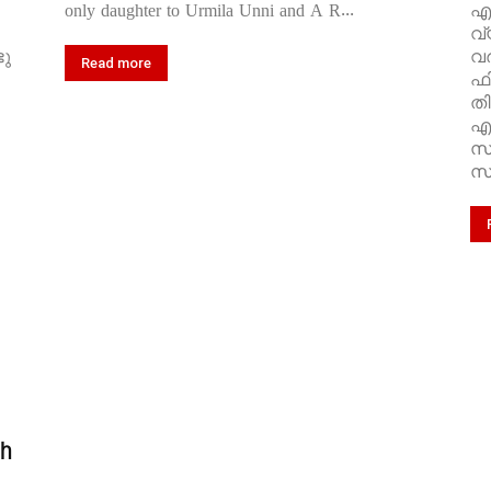
only daughter to Urmila Unni and A R...
എന
വ്
ു
വർ
Read more
ഫി
തി
എസ
സദ
സാ
th