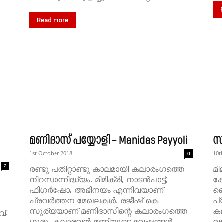
Read more
മണിദാസ് പയ്യോളി – Manidas Payyoli
സ
1st October 2018
10t
0
2
രണ്ടു പതിറ്റാണ്ടു കാലമായി കലാരംഗത്തെ
മി
നിറസാന്നിദ്ധ്യം. മിമിക്രി, നാടൻപാട്ട്,
ക
ഫിഗർഷോ, അഭിനയം എന്നിവയാണ്
വ
പ്രവർത്തന മേഖലകൾ. രജീഷ് കെ
പ്
സൂര്യയാണ് മണിദാസിന്റെ കലാരംഗത്തെ
ക
്.
ഗുരു. കലാഭവൻ മണിയുടെ വേഷങ്ങൾ
വള