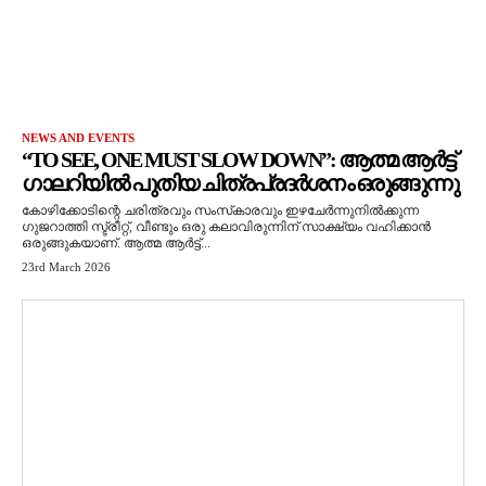
NEWS AND EVENTS
“TO SEE, ONE MUST SLOW DOWN”: ആത്മ ആർട്ട്
ഗാലറിയിൽ പുതിയ ചിത്രപ്രദർശനം ഒരുങ്ങുന്നു
കോഴിക്കോടിന്റെ ചരിത്രവും സംസ്‌കാരവും ഇഴചേർന്നുനിൽക്കുന്ന
ഗുജറാത്തി സ്ട്രീറ്റ്, വീണ്ടും ഒരു കലാവിരുന്നിന് സാക്ഷ്യം വഹിക്കാൻ
ഒരുങ്ങുകയാണ്. ആത്മ ആർട്ട്...
23rd March 2026