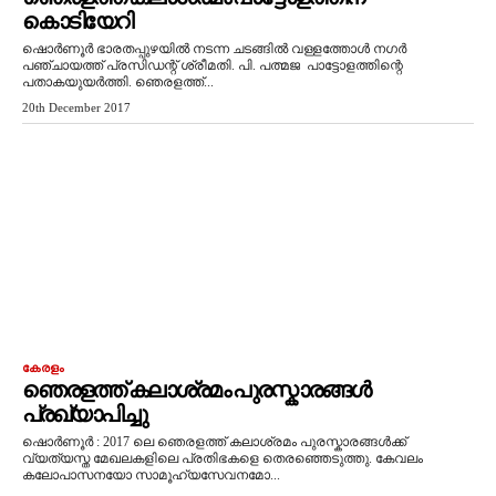
കൊടിയേറി
ഷൊർണൂർ ഭാരതപ്പുഴയിൽ നടന്ന ചടങ്ങിൽ വള്ളത്തോൾ നഗർ
പഞ്ചായത്ത്‌ പ്രസിഡന്റ് ശ്രീമതി. പി. പത്മജ പാട്ടോളത്തിന്റെ
പതാകയുയർത്തി. ഞെരളത്ത്...
20th December 2017
കേരളം
ഞെരളത്ത് കലാശ്രമം പുരസ്കാരങ്ങൾ
പ്രഖ്യാപിച്ചു
ഷൊർണൂർ : 2017 ലെ ഞെരളത്ത് കലാശ്രമം പുരസ്കാരങ്ങൾക്ക്
വ്യത്യസ്ത മേഖലകളിലെ പ്രതിഭകളെ തെരഞ്ഞെടുത്തു. കേവലം
കലോപാസനയോ സാമൂഹ്യസേവനമോ...