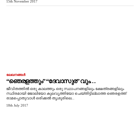
15th November 2017
ലേഖനങ്ങൾ
“ഞെരളത്തും” “ദേവാസുര” വും…
ജീവിതത്തില്‍ ഒരു കാലത്തും ഒരു സ്ഥാപനങ്ങളിലും ക്ഷേത്രങ്ങളിലും
സ്ഥിരമായി ജോലിയോ കുലവൃത്തിയോ ചെയ്തിട്ടില്ലാത്ത ഞെരളത്ത്
രാമപ്പൊതുവാള്‍ ഒരിക്കല്‍ തൃശൂരിലെ...
18th July 2017