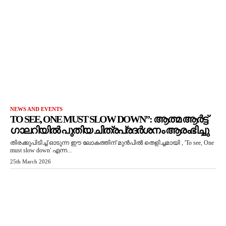
NEWS AND EVENTS
TO SEE, ONE MUST SLOW DOWN”: ആത്മ ആർട്ട്
ഗാലറിയിൽ പുതിയ ചിത്രപ്രദർശനം ആരംഭിച്ചു
തിരക്കുപിടിച്ച് ഓടുന്ന ഈ ലോകത്തിന് മുൻപിൽ തെളിച്ചമായി , 'To see, One
must slow down' എന്ന...
25th March 2026