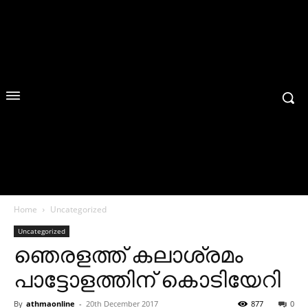
Home
Uncategorized
Uncategorized
ഞെരളത്ത് കലാശ്രമം
പാട്ടോളത്തിന് കൊടിയേറി
By
athmaonline
-
20th December 2017
877
0