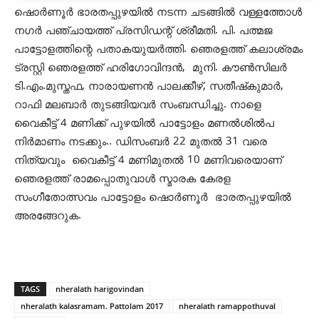
ഷൊർണൂർ ഭാരതപ്പുഴയിൽ നടന്ന ചടങ്ങിൽ വള്ളത്തോൾ
നഗർ പഞ്ചായത്ത്‌ പ്രസിഡന്റ് ശ്രീമതി. പി. പത്മജ
പാട്ടോളത്തിന്റെ പതാകയുയർത്തി. ഞെരളത്ത് കലാശ്രമം
ട്രസ്റ്റി ഞെരളത്ത് ഹരിഗോവിന്ദൻ, മുനി. കൗൺസിലർ
ടി.എം.മുസ്തഫ, നാരായണൻ പാലക്കീഴ്, സതീഷ്‌കുമാർ,
റാഫി മലബാർ തുടങ്ങിയവർ സംബന്ധിച്ചു. നാളെ
വൈകീട്ട് 4 മണിക്ക് പുഴയിൽ പാട്ടോളം മണൽശിൽപ
നിർമാണം നടക്കും.. ഡിസംബർ 22 മുതൽ 31 വരെ
നിത്യവും വൈകീട്ട് 4 മണിമുതൽ 10 മണിവരെയാണ്
ഞെരളത്ത് രാമപ്പൊതുവാൾ സ്മാരക കേരള
സംഗീതോത്സവം പാട്ടോളം ഷൊർണൂർ ഭാരതപ്പുഴയിൽ
അരങ്ങേറുക.
TAGS
nheralath harigovindan
nheralath kalasramam. Pattolam 2017
nheralath ramappothuval