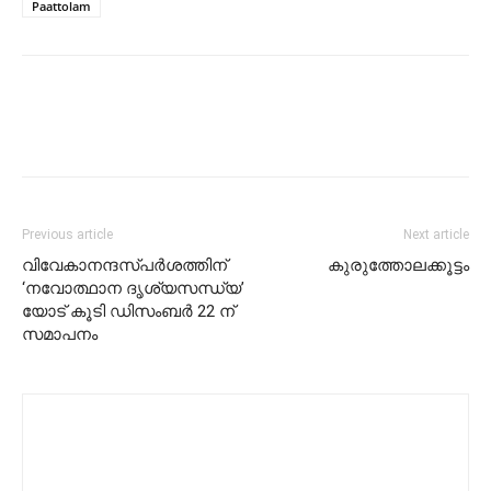
Paattolam
Previous article
Next article
വിവേകാനന്ദസ്പര്‍ശത്തിന്
കുരുത്തോലക്കൂട്ടം
‘നവോത്ഥാന ദൃശ്യസന്ധ്യ’
യോട് കൂടി ഡിസംബര്‍ 22 ന്
സമാപനം