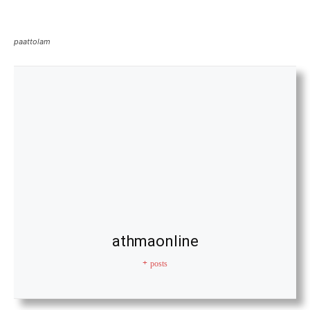
paattolam
athmaonline
+ posts