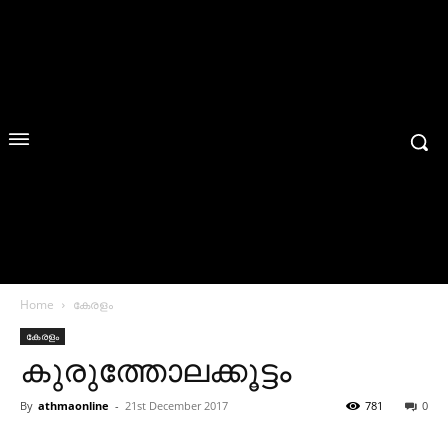
Home
കേരളം
കേരളം
കുരുത്തോലക്കൂട്ടം
By
athmaonline
-
21st December 2017
781
0