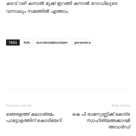
കടവ് വഴി കനാല്‍ മുക്ക് ഇറങ്ങി കനാല്‍ റോഡിലൂടെ
വന്നാലും സമത്തില്‍ എത്താം.
TAGS
folk
kurutholakkoottam
perambra
Previous article
Next article
ഞെരളത്ത് കലാശ്രമം
കെ പി രാമനുണ്ണിക്ക് കേന്ദ്ര
പാട്ടോളത്തിന് കൊടിയേറി
സാഹിത്യഅക്കാദമി
അവാര്‍ഡ്