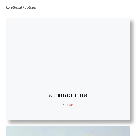
kurutholakkoottam
athmaonline
+ posts