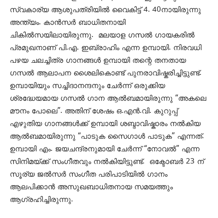
സ്വകാര്യ ആശുപത്രിയിൽ വൈകിട്ട് 4. 40നായിരുന്നു
അന്ത്യം. കാൻസർ ബാധിതനായി
ചികിൽസയിലായിരുന്നു. മലയാള ഗസൽ ഗായകരിൽ
പ്രമുഖനാണ്‌ പി.എ. ഇബ്രാഹിം എന്ന ഉമ്പായി.
നിരവധി
പഴയ ചലച്ചിത്ര ഗാനങ്ങൾ ഉമ്പായി തന്റെ തനതായ
ഗസൽ ആലാപന ശൈലികൊണ്ട് പുനരാവിഷ്കരിച്ചിട്ടുണ്ട്.
ഉമ്പായിയും സച്ചിദാനന്ദനും ചേർന്ന് ഒരുക്കിയ
ശ്രദ്ധേയമായ ഗസൽ ഗാന ആൽബമായിരുന്നു “അകലെ
മൗനം പോലെ”. അതിന്‌ ശേഷം ഒ.എൻ.വി. കുറുപ്പ്
എഴുതിയ ഗാനങ്ങൾക്ക് ഉമ്പായി ശബ്ദാവിഷ്കാരം നൽകിയ
ആൽബമായിരുന്നു “പാടുക സൈഗാൾ പാടുക” എന്നത്.
ഉമ്പായി എം. ജയചന്ദ്രനുമായി ചേർന്ന് “നോവൽ” എന്ന
സിനിമയ്ക്ക് സംഗീതവും നൽകിയിട്ടുണ്ട്.
ഒക്ടോബര്‍ 23 ന്
സൂര്യ ജല്‍സര്‍ സംഗീത പരിപാടിയില്‍ ഗാനം
ആലപിക്കാന്‍ അസുഖബാധിതനായ സമയത്തും
ആഗ്രഹിച്ചിരുന്നു.