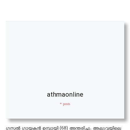
athmaonline
+ posts
ഗസൽ ഗായകൻ ഉമ്പായി (68) അന്തരിച്ചു. ആലുവയിലെ