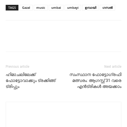
TAGS
Gazal
music
umbai
umbayi
ഉമ്പായി
ഗസല്‍
Previous article
Next article
ഹിമാചലിലേക്ക്
സംസ്ഥാന ഫോട്ടോഗ്രഫി
ഫോട്ടോവാക്കും ട്രക്കിങ്ങ്
മത്സരം: ആഗസ്റ്റ് 31 വരെ
ട്രിപ്പും
എന്‍ട്രികള്‍ അയക്കാം