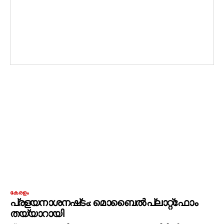
കേരളം
പ്രളയനാശനഷ്‌ടം: മൊബൈൽ പ്ലാറ്റ്‌ഫോം
തയ്യാറായി