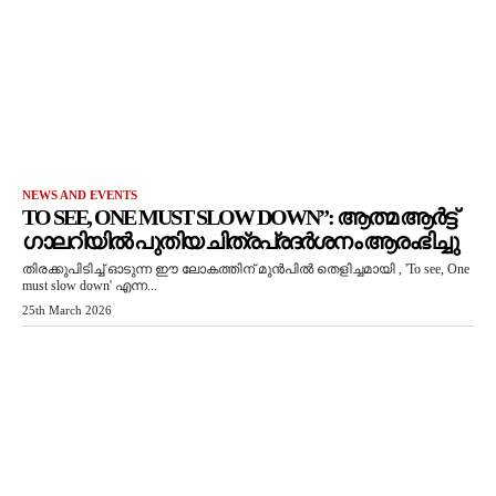
NEWS AND EVENTS
TO SEE, ONE MUST SLOW DOWN”: ആത്മ ആർട്ട്
ഗാലറിയിൽ പുതിയ ചിത്രപ്രദർശനം ആരംഭിച്ചു
തിരക്കുപിടിച്ച് ഓടുന്ന ഈ ലോകത്തിന് മുൻപിൽ തെളിച്ചമായി , 'To see, One
must slow down' എന്ന...
25th March 2026