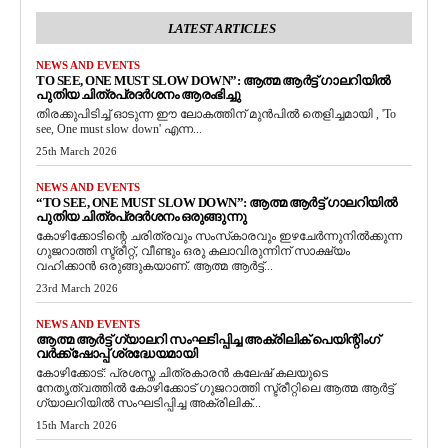
LATEST ARTICLES
NEWS AND EVENTS
TO SEE, ONE MUST SLOW DOWN”: ആത്മ ആർട്ട് ഗാലറിയിൽ
പുതിയ ചിത്രപ്രദർശനം ആരംഭിച്ചു
തിരക്കുപിടിച്ച് ഓടുന്ന ഈ ലോകത്തിന് മുൻപിൽ തെളിച്ചമായി , 'To
see, One must slow down' എന്ന...
25th March 2026
NEWS AND EVENTS
“TO SEE, ONE MUST SLOW DOWN”: ആത്മ ആർട്ട് ഗാലറിയിൽ
പുതിയ ചിത്രപ്രദർശനം ഒരുങ്ങുന്നു
കോഴിക്കോടിന്റെ ചരിത്രവും സംസ്‌കാരവും ഇഴചേർന്നുനിൽക്കുന്ന
ഗുജറാത്തി സ്ട്രീറ്റ്, വീണ്ടും ഒരു കലാവിരുന്നിന് സാക്ഷ്യം
വഹിക്കാൻ ഒരുങ്ങുകയാണ്. ആത്മ ആർട്ട്...
23rd March 2026
NEWS AND EVENTS
ആത്മ ആർട്ട് ഗ്യാലറി സംഘടിപ്പിച്ച അക്രിലിക് പെയിന്റിംഗ്
വർക്ക്‌ഷോപ്പ് ശ്രദ്ധേയമായി
കോഴിക്കോട്: പ്രശസ്ത ചിത്രകാരൻ കലേഷ് കലയുടെ
നേതൃത്വത്തിൽ കോഴിക്കോട് ഗുജറാത്തി സ്ട്രീറ്റിലെ ആത്മ ആർട്ട്
ഗ്യാലറിയിൽ സംഘടിപ്പിച്ച അക്രിലിക്...
15th March 2026