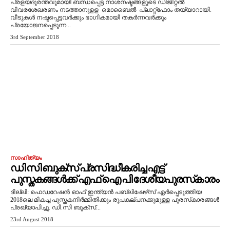
പ്രളയദുരന്തവുമായി ബന്ധപ്പെട്ട നാശനഷ്ടങ്ങളുടെ ഡിജിറ്റല്‍
വിവരശേഖരണം നടത്താനുളള മൊബൈല്‍ പ്ലാറ്റ്‌ഫോം തയ്യാറായി.
വീടുകള്‍ നഷ്ടപ്പെട്ടവര്‍ക്കും ഭാഗികമായി തകര്‍ന്നവര്‍ക്കും
പ്രയോജനപ്പെടുന്ന...
3rd September 2018
സാഹിത്യം
ഡി സി ബുക്‌സ് പ്രസിദ്ധീകരിച്ച എട്ട്
പുസ്തകങ്ങള്‍ക്ക് എഫ് ഐ പി ദേശീയപുരസ്‌കാരം
ദില്ലി: ഫെഡറേഷന്‍ ഓഫ് ഇന്ത്യന്‍ പബ്ലിഷേഴ്‌സ് ഏര്‍പ്പെടുത്തിയ
2018ലെ മികച്ച പുസ്തകനിര്‍മ്മിതിക്കും രൂപകല്പനക്കുമുള്ള പുരസ്‌കാരങ്ങള്‍
പ്രഖ്യാപിച്ചു. ഡി.സി ബുക്‌സ്...
23rd August 2018