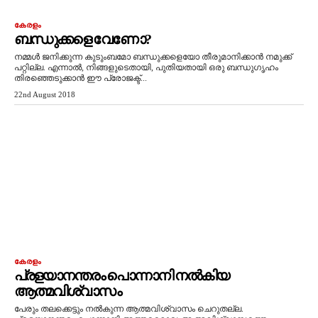
കേരളം
ബന്ധുക്കളെ വേണോ?
നമ്മൾ ജനിക്കുന്ന കുടുംബമോ ബന്ധുക്കളെയോ തീരുമാനിക്കാൻ നമുക്ക്
പറ്റില്ല. എന്നാൽ, നിങ്ങളുടെതായി, പുതിയതായി ഒരു ബന്ധുഗൃഹം
തിരഞ്ഞെടുക്കാൻ ഈ പ്രോജക്ട്...
22nd August 2018
കേരളം
പ്രളയാനന്തരം പൊന്നാനി നല്‍കിയ
ആത്മവിശ്വാസം
പേരും തലക്കെട്ടും നൽകുന്ന ആത്മവിശ്വാസം ചെറുതല്ല.