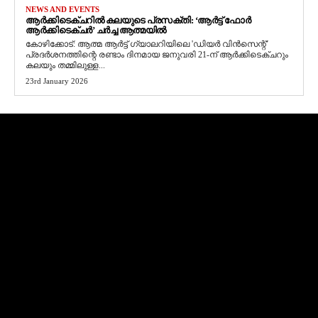
NEWS AND EVENTS
ആർക്കിടെക്ചറിൽ കലയുടെ പ്രസക്തി: ‘ആർട്ട് ഫോർ
ആർക്കിടെക്ചർ’ ചർച്ച ആത്മയിൽ
​കോഴിക്കോട്: ആത്മ ആർട്ട് ഗ്യാലറിയിലെ 'ഡിയർ വിൻസെന്റ്'
പ്രദർശനത്തിന്റെ രണ്ടാം ദിനമായ ജനുവരി 21-ന് ആർക്കിടെക്ചറും
കലയും തമ്മിലുള്ള...
23rd January 2026