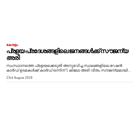
കേരളം
പ്രളയ പ്രദേശങ്ങളിലെ ജനങ്ങൾക്ക് സൗജന്യ
അരി
സംസ്ഥാനത്തെ പ്രളയക്കെടുതി അനുഭവിച്ച സ്ഥലങ്ങളിലെ റേഷൻ
കാർഡ് ഉടമകൾക്ക് കാർഡ് ഒന്നിന് 5 കിലോ അരി വീതം സൗജന്യമായി...
23rd August 2018