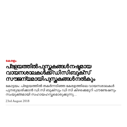
കേരളം
പ്രളയത്തില്‍ പുസ്തകങ്ങള്‍ നഷ്ടമായ
വായനശാലകള്‍ക്ക് ഡി സി ബുക്‌സ്
സൗജന്യമായി പുസ്തകങ്ങള്‍ നല്‍കും
കോട്ടയം: പ്രളയത്തില്‍ തകര്‍ന്നടിഞ്ഞ കേരളത്തിലെ വായനശാലകള്‍
പുനരുദ്ധരിക്കാന്‍ ഡി.സി ബുക്‌സും ഡി സി കിഴക്കെമുറി ഫൗണ്ടേഷനും
സംയുക്തമായി സഹായഹസ്തമൊരുക്കുന്നു....
23rd August 2018