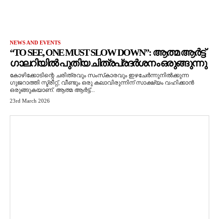
NEWS AND EVENTS
“TO SEE, ONE MUST SLOW DOWN”: ആത്മ ആർട്ട്
ഗാലറിയിൽ പുതിയ ചിത്രപ്രദർശനം ഒരുങ്ങുന്നു
കോഴിക്കോടിന്റെ ചരിത്രവും സംസ്‌കാരവും ഇഴചേർന്നുനിൽക്കുന്ന
ഗുജറാത്തി സ്ട്രീറ്റ്, വീണ്ടും ഒരു കലാവിരുന്നിന് സാക്ഷ്യം വഹിക്കാൻ
ഒരുങ്ങുകയാണ്. ആത്മ ആർട്ട്...
23rd March 2026