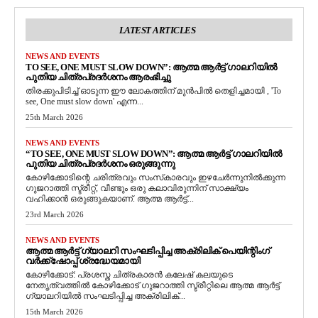
LATEST ARTICLES
NEWS AND EVENTS
TO SEE, ONE MUST SLOW DOWN”: ആത്മ ആർട്ട് ഗാലറിയിൽ
പുതിയ ചിത്രപ്രദർശനം ആരംഭിച്ചു
തിരക്കുപിടിച്ച് ഓടുന്ന ഈ ലോകത്തിന് മുൻപിൽ തെളിച്ചമായി , 'To
see, One must slow down' എന്ന...
25th March 2026
NEWS AND EVENTS
“TO SEE, ONE MUST SLOW DOWN”: ആത്മ ആർട്ട് ഗാലറിയിൽ
പുതിയ ചിത്രപ്രദർശനം ഒരുങ്ങുന്നു
കോഴിക്കോടിന്റെ ചരിത്രവും സംസ്‌കാരവും ഇഴചേർന്നുനിൽക്കുന്ന
ഗുജറാത്തി സ്ട്രീറ്റ്, വീണ്ടും ഒരു കലാവിരുന്നിന് സാക്ഷ്യം
വഹിക്കാൻ ഒരുങ്ങുകയാണ്. ആത്മ ആർട്ട്...
23rd March 2026
NEWS AND EVENTS
ആത്മ ആർട്ട് ഗ്യാലറി സംഘടിപ്പിച്ച അക്രിലിക് പെയിന്റിംഗ്
വർക്ക്‌ഷോപ്പ് ശ്രദ്ധേയമായി
കോഴിക്കോട്: പ്രശസ്ത ചിത്രകാരൻ കലേഷ് കലയുടെ
നേതൃത്വത്തിൽ കോഴിക്കോട് ഗുജറാത്തി സ്ട്രീറ്റിലെ ആത്മ ആർട്ട്
ഗ്യാലറിയിൽ സംഘടിപ്പിച്ച അക്രിലിക്...
15th March 2026