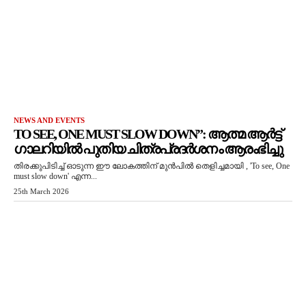
NEWS AND EVENTS
TO SEE, ONE MUST SLOW DOWN”: ആത്മ ആർട്ട്
ഗാലറിയിൽ പുതിയ ചിത്രപ്രദർശനം ആരംഭിച്ചു
തിരക്കുപിടിച്ച് ഓടുന്ന ഈ ലോകത്തിന് മുൻപിൽ തെളിച്ചമായി , 'To see, One
must slow down' എന്ന...
25th March 2026