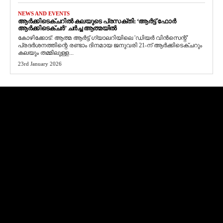
NEWS AND EVENTS
ആർക്കിടെക്ചറിൽ കലയുടെ പ്രസക്തി: ‘ആർട്ട് ഫോർ
ആർക്കിടെക്ചർ’ ചർച്ച ആത്മയിൽ
​കോഴിക്കോട്: ആത്മ ആർട്ട് ഗ്യാലറിയിലെ 'ഡിയർ വിൻസെന്റ്'
പ്രദർശനത്തിന്റെ രണ്ടാം ദിനമായ ജനുവരി 21-ന് ആർക്കിടെക്ചറും
കലയും തമ്മിലുള്ള...
23rd January 2026