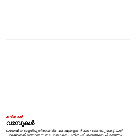
കവിതകൾ
വരമ്പുകൾ
ജയേഷ് വെളേരിഎത്രയെത്ര വരമ്പുകളാണ് നാം വകഞ്ഞു കെട്ടിയത്
ചാലൊഴുകീടുന്നവയെ നടപ്പാതകളെ പുൽച്ചെടി കൂട്ടങ്ങളെ ചികഞ്ഞും