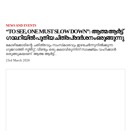
NEWS AND EVENTS
“TO SEE, ONE MUST SLOW DOWN”: ആത്മ ആർട്ട്
ഗാലറിയിൽ പുതിയ ചിത്രപ്രദർശനം ഒരുങ്ങുന്നു
കോഴിക്കോടിന്റെ ചരിത്രവും സംസ്‌കാരവും ഇഴചേർന്നുനിൽക്കുന്ന
ഗുജറാത്തി സ്ട്രീറ്റ്, വീണ്ടും ഒരു കലാവിരുന്നിന് സാക്ഷ്യം വഹിക്കാൻ
ഒരുങ്ങുകയാണ്. ആത്മ ആർട്ട്...
23rd March 2026