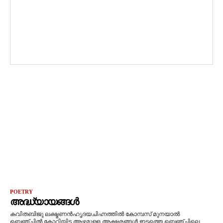
POETRY
അദ്ധ്യായങ്ങൾ
കവിതബിജു ലക്ഷ്മണൻഹൃദയചിഹ്നത്തിൽ കോമ്പസ് മുനയാൽ
ബെഞ്ചിൽ കോറിയിട്ട ആഴമുള്ള അക്ഷരങ്ങൾ.ഇടത്തെ ബെഞ്ചിലെ