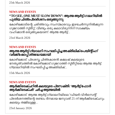
25th March 2026
NEWS AND EVENTS
“TO SEE, ONE MUST SLOW DOWN”: ആത്മ ആർട്ട് ഗാലറിയിൽ
പുതിയ ചിത്രപ്രദർശനം ഒരുങ്ങുന്നു
കോഴിക്കോടിന്റെ ചരിത്രവും സംസ്‌കാരവും ഇഴചേർന്നുനിൽക്കുന്ന
ഗുജറാത്തി സ്ട്രീറ്റ്, വീണ്ടും ഒരു കലാവിരുന്നിന് സാക്ഷ്യം
വഹിക്കാൻ ഒരുങ്ങുകയാണ്. ആത്മ ആർട്ട്...
23rd March 2026
NEWS AND EVENTS
ആത്മ ആർട്ട് ഗ്യാലറി സംഘടിപ്പിച്ച അക്രിലിക് പെയിന്റിംഗ്
വർക്ക്‌ഷോപ്പ് ശ്രദ്ധേയമായി
കോഴിക്കോട്: പ്രശസ്ത ചിത്രകാരൻ കലേഷ് കലയുടെ
നേതൃത്വത്തിൽ കോഴിക്കോട് ഗുജറാത്തി സ്ട്രീറ്റിലെ ആത്മ ആർട്ട്
ഗ്യാലറിയിൽ സംഘടിപ്പിച്ച അക്രിലിക്...
15th March 2026
NEWS AND EVENTS
ആർക്കിടെക്ചറിൽ കലയുടെ പ്രസക്തി: ‘ആർട്ട് ഫോർ
ആർക്കിടെക്ചർ’ ചർച്ച ആത്മയിൽ
​കോഴിക്കോട്: ആത്മ ആർട്ട് ഗ്യാലറിയിലെ 'ഡിയർ വിൻസെന്റ്'
പ്രദർശനത്തിന്റെ രണ്ടാം ദിനമായ ജനുവരി 21-ന് ആർക്കിടെക്ചറും
കലയും തമ്മിലുള്ള...
23rd January 2026