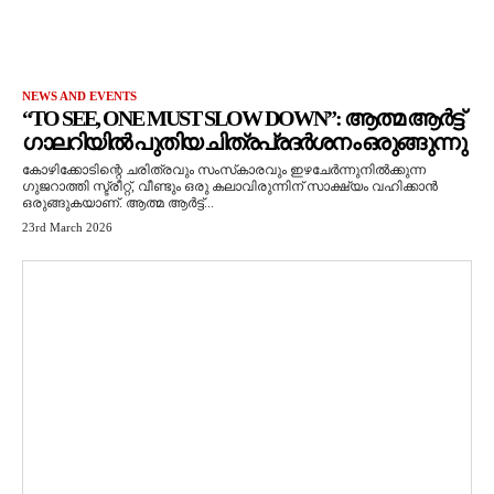
NEWS AND EVENTS
“TO SEE, ONE MUST SLOW DOWN”: ആത്മ ആർട്ട്
ഗാലറിയിൽ പുതിയ ചിത്രപ്രദർശനം ഒരുങ്ങുന്നു
കോഴിക്കോടിന്റെ ചരിത്രവും സംസ്‌കാരവും ഇഴചേർന്നുനിൽക്കുന്ന
ഗുജറാത്തി സ്ട്രീറ്റ്, വീണ്ടും ഒരു കലാവിരുന്നിന് സാക്ഷ്യം വഹിക്കാൻ
ഒരുങ്ങുകയാണ്. ആത്മ ആർട്ട്...
23rd March 2026