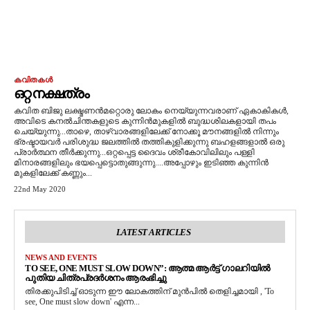
കവിതകൾ
ഒറ്റ നക്ഷത്രം
കവിത ബിജു ലക്ഷ്മണൻമറ്റൊരു ലോകം നെയ്യുന്നവരാണ് ഏകാകികൾ,
അവിടെ കനൽചിന്തകളുടെ കുന്നിൻമുകളിൽ ബുദ്ധശിലകളായി തപം
ചെയ്യുന്നു...താഴെ, താഴ്വാരങ്ങളിലേക്ക് നോക്കൂ മൗനങ്ങളിൽ നിന്നും
ഭ്രഷ്ടായവർ പരിശുദ്ധ ജലത്തിൽ തത്തികുളിക്കുന്നു ബഹളങ്ങളാൽ ഒരു
പ്രാർത്ഥന തീർക്കുന്നു...ഒറ്റപ്പെട്ട ദൈവം ശ്രീകോവിലിലും പള്ളി
മിനാരങ്ങളിലും ഭയപ്പെട്ടൊതുങ്ങുന്നു....അപ്പോഴും ഇടിഞ്ഞ കുന്നിൻ
മുകളിലേക്ക് കണ്ണും...
22nd May 2020
LATEST ARTICLES
NEWS AND EVENTS
TO SEE, ONE MUST SLOW DOWN”: ആത്മ ആർട്ട് ഗാലറിയിൽ
പുതിയ ചിത്രപ്രദർശനം ആരംഭിച്ചു
തിരക്കുപിടിച്ച് ഓടുന്ന ഈ ലോകത്തിന് മുൻപിൽ തെളിച്ചമായി , 'To
see, One must slow down' എന്ന...