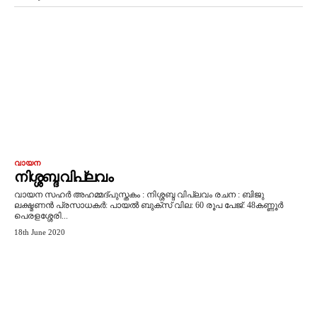
വായന
നിശ്ശബ്ദ വിപ്ലവം
വായന സഹർ അഹമ്മദ്പുസ്തകം : നിശ്ശബ്ദ വിപ്ലവം രചന : ബിജു
ലക്ഷ്മണൻ പ്രസാധകർ: പായൽ ബുക്സ് വില: 60 രൂപ പേജ്: 48കണ്ണൂർ
പെരളശ്ശേരി...
18th June 2020