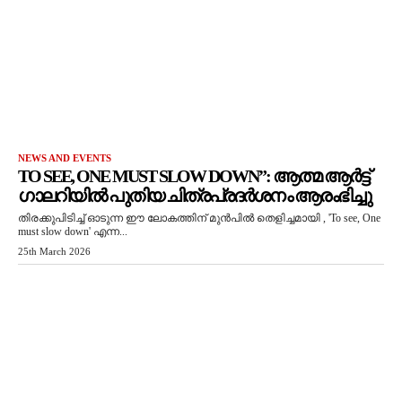
NEWS AND EVENTS
TO SEE, ONE MUST SLOW DOWN”: ആത്മ ആർട്ട്
ഗാലറിയിൽ പുതിയ ചിത്രപ്രദർശനം ആരംഭിച്ചു
തിരക്കുപിടിച്ച് ഓടുന്ന ഈ ലോകത്തിന് മുൻപിൽ തെളിച്ചമായി , 'To see, One
must slow down' എന്ന...
25th March 2026