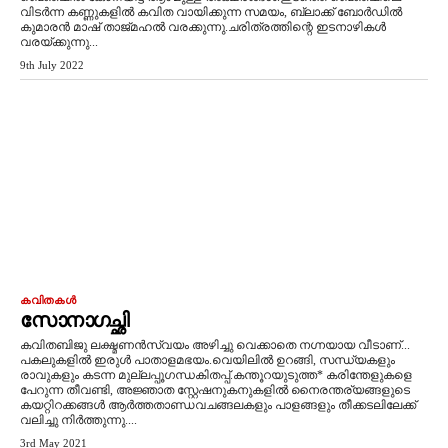
വിടർന്ന കണ്ണുകളിൽ കവിത വായിക്കുന്ന സമയം, ബ്ലാക്ക് ബോർഡിൽ
കുമാരൻ മാഷ് താജ്മഹൽ വരക്കുന്നു.ചരിത്രത്തിന്റെ ഇടനാഴികൾ
വരയ്ക്കുന്നു...
9th July 2022
കവിതകൾ
സോനാഗച്ഛി
കവിതബിജു ലക്ഷ്മണൻസ്വയം അഴിച്ചു വെക്കാതെ നഗ്നയായ വീടാണ്...
പകലുകളിൽ ഇരുൾ പാതാളമഭയം.വെയിലിൽ ഉറങ്ങി, സന്ധ്യകളും
രാവുകളും കടന്ന മുല്ലപ്പൂഗന്ധകിതപ്പ്.കന്തൂറയുടുത്ത* കരിന്തേളുകളെ
പേറുന്ന തീവണ്ടി, അജ്ഞാത സ്റ്റേഷനുകനുകളിൽ നൈരന്തര്യങ്ങളുടെ
കയറ്റിറക്കങ്ങൾ ആർത്തതാണ്ഡവചങ്ങലകളും പാളങ്ങളും തീക്കടലിലേക്ക്
വലിച്ചു നിർത്തുന്നു....
3rd May 2021