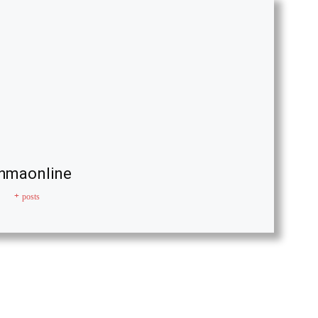
hmaonline
+ posts