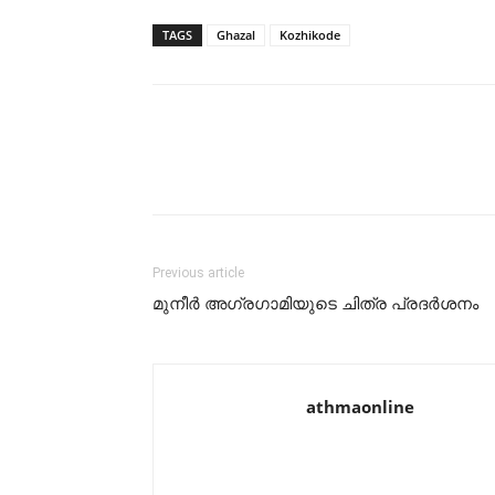
TAGS
Ghazal
Kozhikode
Previous article
മുനീര്‍ അഗ്രഗാമിയുടെ ചിത്ര പ്രദര്‍ശനം
athmaonline