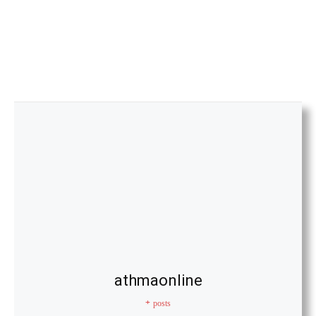
athmaonline
+ posts