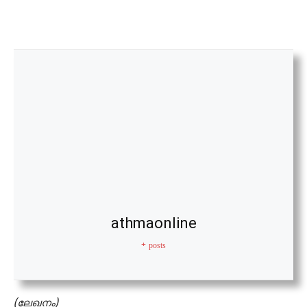
athmaonline
+ posts
(ലേഖനം)