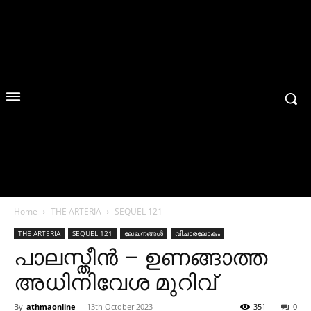
Home
THE ARTERIA
SEQUEL 121
THE ARTERIA
SEQUEL 121
ലേഖനങ്ങൾ
വിചാരലോകം
പാലസ്തീന്‍ – ഉണങ്ങാത്ത
അധിനിവേശ മുറിവ്
By
athmaonline
-
13th October 2023
351
0