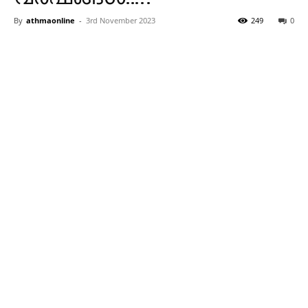
By
athmaonline
-
3rd November 2023
249
0