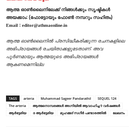
ആത്മ ഓൺലൈനിലേക്ക് നിങ്ങൾക്കും സൃഷ്ടികൾ
അയക്കാം: (ഫോട്ടോയും ഫോണ്‍ നമ്പറും സഹിതം)
Email : editor@athmaonline.in
ആത്മ ഓൺലൈനിൽ പ്രസിദ്ധീകരിക്കുന്ന രചനകളിലെ
അഭിപ്രായങ്ങൾ രചയിതാക്കളുടേതാണ്. അവ
പൂർണമായും ആത്മയുടെ അഭിപ്രായങ്ങൾ
ആകണമെന്നില്ല
TAGS
arteria
Muhammad Sageer Pandarathil
SEQUEL 124
The arteria
ആത്മനൊമ്പരങ്ങൾ അഗ്നിയിൽ ആവാഹിച്ച 9 വർഷങ്ങൾ
ആർട്ടേരിയ
ദ ആര്‍ട്ടേരിയ
മുഹമ്മദ്‌ സഗീർ പണ്ടാരത്തിൽ
ലേഖനം