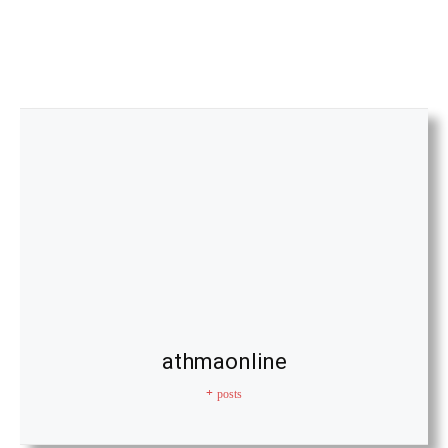
athmaonline
+ posts