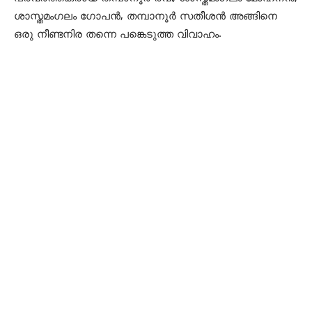
ശാസ്തമംഗലം ഗോപൻ, തമ്പാനൂർ സതീശൻ അങ്ങിനെ
ഒരു നീണ്ടനിര തന്നെ പങ്കെടുത്ത വിവാഹം.