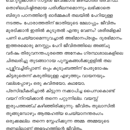
ചെറുപ്പക്കാരന് നാട്ടിൽ ജീവിക്കാൻ കഴിയാത്ത അവസ്ഥ.
തൊഴിലധിഷ്ഠിതമായ പരിശീലനമൊന്നും ലഭിക്കാതെ
ബിരുദ പഠനത്തിന്റെ ഓർമ്മകൾ തലയിൽ പേറിയുള്ള
നടത്തം. പോരാത്തതിന് ജാതിയുടെ മേലാപ്പും. ജീവിതം
മുരടിക്കാൻ ഇതിൽ കൂടുതൽ എന്തു വേണം? ശരീരമിളകി
പണി ചെയ്യാമെന്നുവച്ചാൽ അഭിമാനപ്രശ്നം. ദുരഭിമാനം.
ഇത്തരമൊരു മനസ്സും പേറി ജീവിതത്തിലെ അഞ്ചു
വർഷം തിരുവനന്തപുരത്തെ അനേകം ഗ്രന്ഥശാലകളിലെ
ചിതലരിച്ചു തുടങ്ങാറായ പുസ്തകങ്ങൾക്കുളളിൽ തല
പൂഴ്ത്തിവച്ചിരിപ്പാണ്. ഒപ്പം കുടുംബത്തിന് പേരുദോഷം
കിട്ടരുതെന്ന് കരുതിയുള്ള എഴുത്തും വായനയും.
വല്ലപ്പോഴും ഒരു കവിതയോ, കഥയോ,
പ്രസിദ്ധീകരിച്ചാൽ കിട്ടുന്ന നക്കാപിച്ച പൈസകൊണ്ട്
വയറ് നിറയിക്കാൻ തന്നെ പറ്റുന്നില്ല. വയസ്സ്
ഇരുപത്തഞ്ച് കഴിഞ്ഞിരിക്കുന്നു. ജീവിതം തുലാസിൽ
തൂങ്ങുമ്പോഴും ആത്മഹത്യ ചെയ്യാനന്തരംഗം
ഒരുക്കമല്ല. തന്നെ സ്നേഹിക്കുന്ന അമ്മ. അമ്മയുടെ
തണലിലാണ് അദ്ദേഹത്തിന്റെ ജീവിതം.