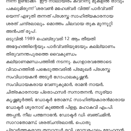
നിന്ന് ഉണ്ടാക്കി. ഈ നാലായിരം കവറിനു മുകളിൽ രാവും
പകലുമിരുന്ന് ‘ശരവൺ മഹേശ്വർ വിത്ത് പാർവ്വതി’
യെന്ന് എഴുതി തന്നത് പ്രശസ്ത സാഹിത്യകാരനായ
ശരത് ചന്ദ്രലാലും. മൊത്തം ചിലവായ തുക മുന്നൂറ്റി
അൻപത് രൂപ!.
ഒടുവിൽ 1989 ഫെബ്രുവരി 12 ആം തീയതി
അദ്ദേഹത്തിന്റെയും പാർവ്വതിയുടേയും കല്ല്യാണം
തിരുവനന്തപുരത്തെ വൈകുണ്ഡം
കല്യാണമണ്ഡപത്തിൽ നടന്നു. മംഗളാരവത്തോടെ
വിവാഹത്തിൽ പങ്കെടുത്തവരിൽ പ്രമുഖർ പ്രശസ്ത
സംവിധായകൻ അടൂർ ഗോപാലകൃഷ്ണൻ,
സംവിധായകരായ വേണുകുമാർ, രാമൻ നായർ,
ചിത്രകാരനായ പ്രൊഫസർ സനാതനൻ, സൂര്യാ
കൃഷ്ണമൂർത്തി, ഡോക്ടർ തോമസ്, സാഹിത്യകാരൻമാരായ
ഡോക്ടർ ശൂരനാട് കുഞ്ഞൻ പിളള, മഹാകവി എം.പി.
അപ്പൻ, നീല പത്മനാഭൻ, ഡോക്ടർ ഡി. ബഞ്ചമിൻ,
സാറാതോമസ്, ശരത്ചന്ദ്രലാൽ, പൊതു
പ്രവർത്തകരായ തമ്പാനൂർ രവി, ശാസ്തമംഗലം മോഹനൻ,