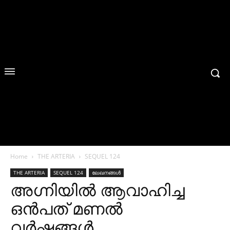
Home
THE ARTERIA
SEQUEL 124
THE ARTERIA
SEQUEL 124
ലേഖനങ്ങൾ
അഗ്നിയിൽ ആവാഹിച്ച
ഒൻപത് മണൽ
വർഷങ്ങൾ…..