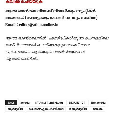
ക്ലിക്ക് ചെയ്യുക
ആത്മ ഓൺലൈനിലേക്ക് നിങ്ങൾക്കും സൃഷ്ടികൾ
അയക്കാം: (ഫോട്ടോയും ഫോണ്‍ നമ്പറും സഹിതം)
Email : editor@athmaonline.in
ആത്മ ഓൺലൈനിൽ പ്രസിദ്ധീകരിക്കുന്ന രചനകളിലെ
അഭിപ്രായങ്ങൾ രചയിതാക്കളുടേതാണ്. അവ
പൂർണമായും ആത്മയുടെ അഭിപ്രായങ്ങൾ
ആകണമെന്നില്ല
TAGS
arteria
KT Afsal Pandikkadu
SEQUEL 121
The arteria
ആർട്ടേരിയ
കെ ടി അഫ്സൽ പാണ്ടിക്കാട്
ദ ആര്‍ട്ടേരിയ
ലേഖനം