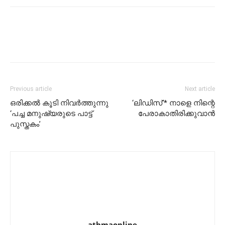
Previous article
Next article
ഒരിക്കൽ കൂടി നിവർത്തുന്നു
‘ലിഡിസ്’* നാളെ നിന്റെ
‘പച്ച മനുഷ്യരുടെ പാട്ട്
പേരാകാതിരിക്കുവാൻ
പുസ്തകം’
athmaonline