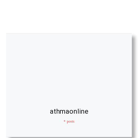
athmaonline
+ posts