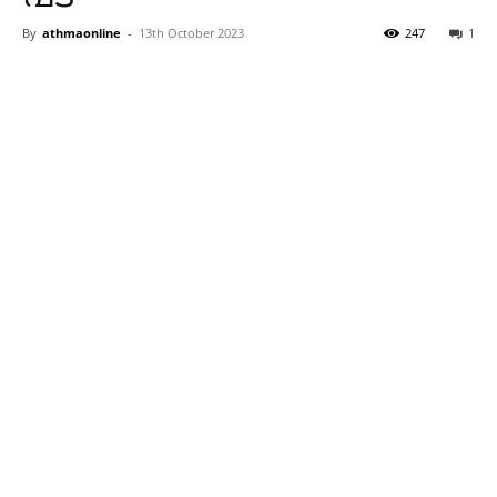
By
athmaonline
-
13th October 2023
247
1