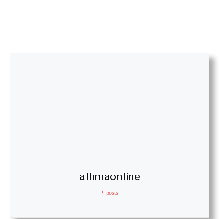
athmaonline
+ posts