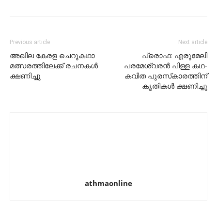
Previous article
Next article
അഖില കേരള ചെറുകഥാ
പ്രൊഫ: എരുമേലി
മത്സരത്തിലേക്ക് രചനകള്‍
പരമേശ്വരന്‍ പിള്ള കഥ-
ക്ഷണിച്ചു
കവിത പുരസ്‌കാരത്തിന്
കൃതികള്‍ ക്ഷണിച്ചു
athmaonline