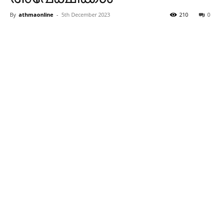
By
athmaonline
-
5th December 2023
210
0