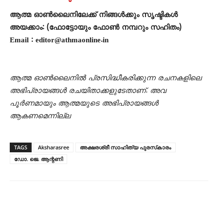
ആത്മ ഓൺലൈനിലേക്ക് നിങ്ങൾക്കും സൃഷ്ടികൾ
അയക്കാം: (ഫോട്ടോയും ഫോണ്‍ നമ്പറും സഹിതം)
Email : editor@athmaonline.in
ആത്മ ഓൺലൈനിൽ പ്രസിദ്ധീകരിക്കുന്ന രചനകളിലെ
അഭിപ്രായങ്ങൾ രചയിതാക്കളുടേതാണ്. അവ
പൂർണമായും ആത്മയുടെ അഭിപ്രായങ്ങൾ
ആകണമെന്നില്ല
TAGS
Aksharasree
അക്ഷരശ്രീ സാഹിത്യ പുരസ്‌കാരം
ഡോ. ജെ. ആന്റണി