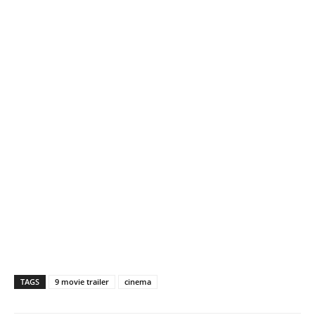
TAGS
9 movie trailer
cinema