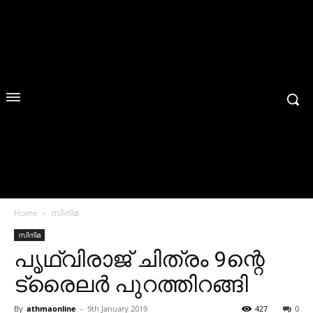
Home
സിനിമ
സിനിമ
പൃഥ്വിരാജ് ചിത്രം 9ന്റെ
ട്രൈലർ പുറത്തിറങ്ങി
By
athmaonline
-
9th January 2019
427
0