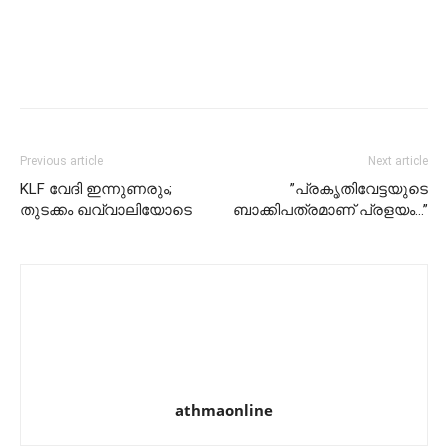
Previous article
Next article
KLF വേദി ഇന്നുണരും;
”പ്രകൃതിവേട്ടയുടെ
തുടക്കം ഖവ്വാലിയോടെ
ബാക്കിപത്രമാണ് പ്രളയം…”
athmaonline