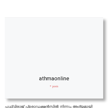
athmaonline
+ posts
പൃഥ്വിരാജ് പ്രൊഡക്ഷൻസിൽ നിന്നും ആദ്യമായി