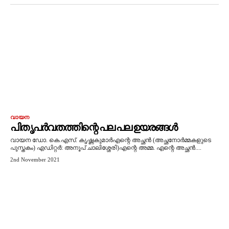
വായന
പിതൃപർവതത്തിന്റെ പല പല ഉയരങ്ങൾ
വായന ഡോ. കെ.എസ്. കൃഷ്ണകുമാർഎന്റെ അച്ഛൻ (അച്ഛനോർമ്മകളുടെ
പുസ്തകം) എഡിറ്റർ: അനൂപ് ചാലിശ്ശേരി)എന്റെ അമ്മ. എന്റെ അച്ഛൻ....
2nd November 2021