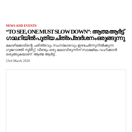
NEWS AND EVENTS
“TO SEE, ONE MUST SLOW DOWN”: ആത്മ ആർട്ട്
ഗാലറിയിൽ പുതിയ ചിത്രപ്രദർശനം ഒരുങ്ങുന്നു
കോഴിക്കോടിന്റെ ചരിത്രവും സംസ്‌കാരവും ഇഴചേർന്നുനിൽക്കുന്ന
ഗുജറാത്തി സ്ട്രീറ്റ്, വീണ്ടും ഒരു കലാവിരുന്നിന് സാക്ഷ്യം വഹിക്കാൻ
ഒരുങ്ങുകയാണ്. ആത്മ ആർട്ട്...
23rd March 2026