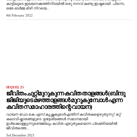
കാട്ടിലൂടെ ഇലയനക്കത്തിനിടയിൽ ഒരു നനവ് കണ്ടു ഇഷ്ടമായി. പിന്നെ,
ഒരേ ഓർമ്മ മിഴി നിറയെ...
4th February 2022
SEQUEL 25
ജീവിതം ചുറ്റിമുറുകുന്ന കവിത താളങ്ങൾ (ബിന്ദു
ജിജിയുടെ മഴത്താളങ്ങൾ മുറുകുമ്പോൾ എന്ന
കവിത സമാഹാരത്തിന്റെ വായന)
വായന ഡോ കെ എസ് കൃഷ്ണകുമാർഎന്തിന് കവിതകളെഴുതുന്നു? മറ്റ്
കലാവിഷ്കാരങ്ങളുടെ ഉദ്ദേശ്യങ്ങൾ സമാനമായി
ഉൾക്കൊള്ളുന്നുണ്ടെങ്കിലും കവിത എഴുതുകയെന്ന പ്രക്രിയയിൽ
ജീവിതത്തെ...
3rd December 2021