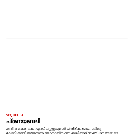
SEQUEL 34
പ്രണയബലി
കവിത ഡോ. കെ. എസ്. കൃഷ്ണകുമാർ ചിത്രീകരണം : ഷിജു
കോളിക്കണ്ടിഇത്തവണ ഞാനായിരുന്നു ബലിയാട്.സഞ്ചാരങ്ങളുടെ