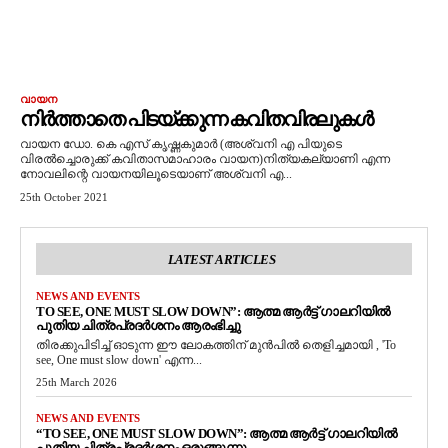
വായന
നിർത്താതെ പിടയ്ക്കുന്ന കവിതവിരലുകൾ
വായന ഡോ. കെ എസ് കൃഷ്ണകുമാർ (അശ്വനി എ പിയുടെ
വിരൽച്ചൊരുക്ക് കവിതാസമാഹാരം വായന)നിത്യകല്യാണി എന്ന
നോവലിന്റെ വായനയിലൂടെയാണ് അശ്വനി എ...
25th October 2021
LATEST ARTICLES
NEWS AND EVENTS
TO SEE, ONE MUST SLOW DOWN”: ആത്മ ആർട്ട് ഗാലറിയിൽ
പുതിയ ചിത്രപ്രദർശനം ആരംഭിച്ചു
തിരക്കുപിടിച്ച് ഓടുന്ന ഈ ലോകത്തിന് മുൻപിൽ തെളിച്ചമായി , 'To
see, One must slow down' എന്ന...
25th March 2026
NEWS AND EVENTS
“TO SEE, ONE MUST SLOW DOWN”: ആത്മ ആർട്ട് ഗാലറിയിൽ
പുതിയ ചിത്രപ്രദർശനം ഒരുങ്ങുന്നു