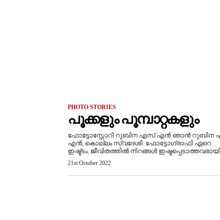
PHOTO STORIES
പൂക്കളും പൂമ്പാറ്റകളും
ഫോട്ടോസ്റ്റോറി റുബിന എസ് എൻ ഞാൻ റുബിന 
എൻ, കൊല്ലം സ്വദേശി. ഫോട്ടോഗ്രാഫി ഏറെ
ഇഷ്ട്ടം. ജീവിതത്തിൽ നിറങ്ങൾ ഇഷ്ടപ്പെടാത്തവരായി.
21st October 2022