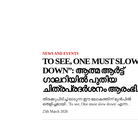
NEWS AND EVENTS
TO SEE, ONE MUST SLO
DOWN”: ആത്മ ആർട്ട്
ഗാലറിയിൽ പുതിയ
ചിത്രപ്രദർശനം ആരംഭിച്
തിരക്കുപിടിച്ച് ഓടുന്ന ഈ ലോകത്തിന് മുൻപിൽ
തെളിച്ചമായി , 'To see, One must slow down' എന്ന...
25th March 2026