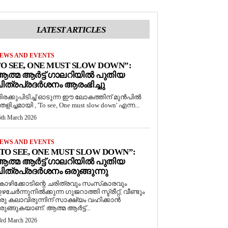
LATEST ARTICLES
EWS AND EVENTS
O SEE, ONE MUST SLOW DOWN”:
ത്മ ആർട്ട് ഗാലറിയിൽ പുതിയ
ിത്രപ്രദർശനം ആരംഭിച്ചു
ിരക്കുപിടിച്ച് ഓടുന്ന ഈ ലോകത്തിന് മുൻപിൽ
െളിച്ചമായി , 'To see, One must slow down' എന്ന...
5th March 2026
EWS AND EVENTS
TO SEE, ONE MUST SLOW DOWN”:
ത്മ ആർട്ട് ഗാലറിയിൽ പുതിയ
ിത്രപ്രദർശനം ഒരുങ്ങുന്നു
ോഴിക്കോടിന്റെ ചരിത്രവും സംസ്‌കാരവും
ഴചേർന്നുനിൽക്കുന്ന ഗുജറാത്തി സ്ട്രീറ്റ്, വീണ്ടും
രു കലാവിരുന്നിന് സാക്ഷ്യം വഹിക്കാൻ
രുങ്ങുകയാണ്. ആത്മ ആർട്ട്...
3rd March 2026