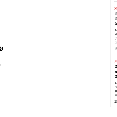
N
ആ
അ
ശ
ക
ക
ഗ
സ
യ
1
N
യ
പ
ആ
​
വ
ജ
ത
2