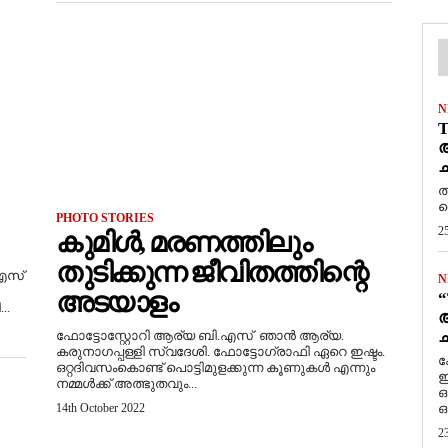
N
T
ആ
ച
ത
ത
PHOTO STORIES
2
കുമിൾ, മരണത്തിലും
തുടിക്കുന്ന ജീവിതത്തിന്റെ
എസ്
N
അടയാളം
“
..
ആ
ച
ഫോട്ടോസ്റ്റോറി ആര്യ ബി.എസ് ഞാൻ ആര്യ.
കരുനാഗപ്പള്ളി സ്വദേശി. ഫോട്ടോഗ്രാഫി ഏറെ ഇഷ്ടം.
ക
ഒറ്റദിവസംകൊണ്ട് പൊട്ടിമുളക്കുന്ന കൂണുകൾ എന്നും
ഇ
നമ്മൾക്ക് അത്ഭുതവും...
ഒ
14th October 2022
ഒ
2