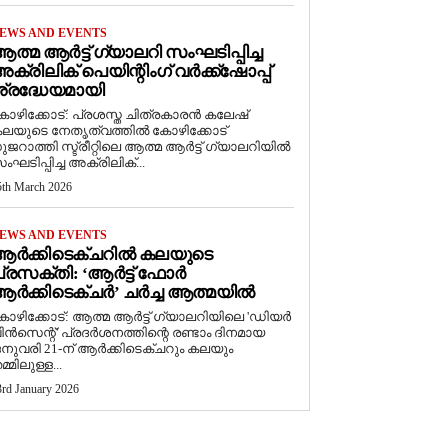
EWS AND EVENTS
ത്മ ആർട്ട് ഗ്യാലറി സംഘടിപ്പിച്ച
ക്രിലിക് പെയിന്റിംഗ് വർക്ക്‌ഷോപ്പ്
്രദ്ധേയമായി
ോഴിക്കോട്: പ്രശസ്ത ചിത്രകാരൻ കലേഷ്
ലയുടെ നേതൃത്വത്തിൽ കോഴിക്കോട്
ുജറാത്തി സ്ട്രീറ്റിലെ ആത്മ ആർട്ട് ഗ്യാലറിയിൽ
ംഘടിപ്പിച്ച അക്രിലിക്...
5th March 2026
EWS AND EVENTS
ആർക്കിടെക്ചറിൽ കലയുടെ
്രസക്തി: ‘ആർട്ട് ഫോർ
ർക്കിടെക്ചർ’ ചർച്ച ആത്മയിൽ
കോഴിക്കോട്: ആത്മ ആർട്ട് ഗ്യാലറിയിലെ 'ഡിയർ
ിൻസെന്റ്' പ്രദർശനത്തിന്റെ രണ്ടാം ദിനമായ
നുവരി 21-ന് ആർക്കിടെക്ചറും കലയും
മ്മിലുള്ള...
3rd January 2026