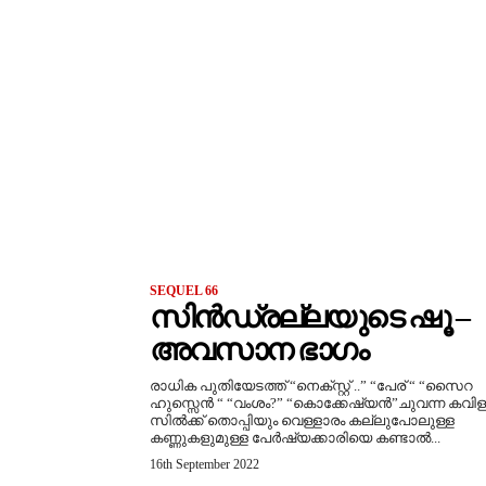
SEQUEL 66
സിൻഡ്രല്ലയുടെ ഷൂ –
അവസാന ഭാഗം
രാധിക പുതിയേടത്ത് “നെക്സ്റ്റ് ..” “പേര് “ “സൈറ
ഹുസ്സെൻ “ “വംശം?” “കൊക്കേഷ്യൻ”ചുവന്ന കവിള
സിൽക്ക് തൊപ്പിയും വെള്ളാരം കല്ലുപോലുള്ള
കണ്ണുകളുമുള്ള പേർഷ്യക്കാരിയെ കണ്ടാൽ...
16th September 2022