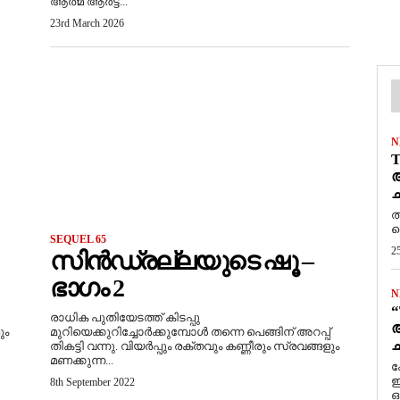
ആത്മ ആർട്ട്...
23rd March 2026
N
T
ആ
ച
ത
ത
SEQUEL 65
2
സിൻഡ്രല്ലയുടെ ഷൂ –
ഭാഗം 2
N
“
രാധിക പുതിയേടത്ത് കിടപ്പു
ആ
ും
മുറിയെക്കുറിച്ചോർക്കുമ്പോൾ തന്നെ പെങ്ങിന് അറപ്പ്
ച
തികട്ടി വന്നു. വിയർപ്പും രക്തവും കണ്ണീരും സ്രവങ്ങളും
മണക്കുന്ന...
ക
ഇ
8th September 2022
ഒ