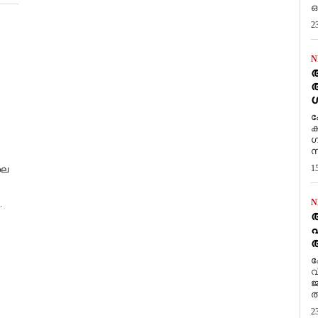
ഒ
2
N
ആ
അ
ശ
ക
ക
ഗ
സ
1
ലെ
N
.
പ
ആ
​
വ
ജ
ത
2