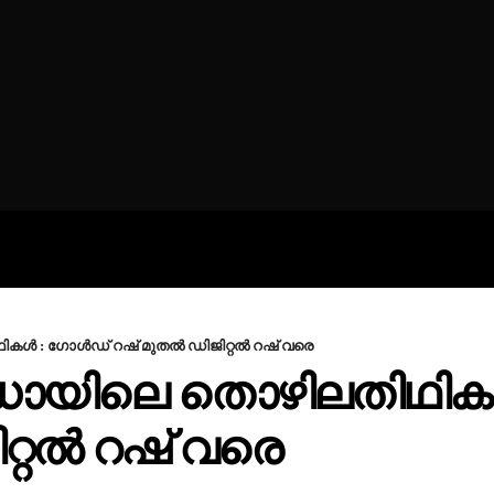
ROFILES
THE ARTERIA
CONTA
 : ഗോൾഡ് റഷ് മുതൽ ഡിജിറ്റൽ റഷ് വരെ
ിലെ തൊഴിലതിഥികൾ
റ്റൽ റഷ് വരെ