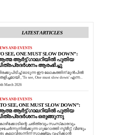
LATEST ARTICLES
EWS AND EVENTS
O SEE, ONE MUST SLOW DOWN”:
ത്മ ആർട്ട് ഗാലറിയിൽ പുതിയ
ിത്രപ്രദർശനം ആരംഭിച്ചു
ിരക്കുപിടിച്ച് ഓടുന്ന ഈ ലോകത്തിന് മുൻപിൽ
െളിച്ചമായി , 'To see, One must slow down' എന്ന...
5th March 2026
EWS AND EVENTS
TO SEE, ONE MUST SLOW DOWN”:
ത്മ ആർട്ട് ഗാലറിയിൽ പുതിയ
ിത്രപ്രദർശനം ഒരുങ്ങുന്നു
ോഴിക്കോടിന്റെ ചരിത്രവും സംസ്‌കാരവും
ഴചേർന്നുനിൽക്കുന്ന ഗുജറാത്തി സ്ട്രീറ്റ്, വീണ്ടും
രു കലാവിരുന്നിന് സാക്ഷ്യം വഹിക്കാൻ