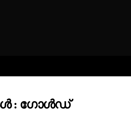
CT
MORE
 : ഗോൾഡ്