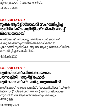
രുങ്ങുകയാണ്. ആത്മ ആർട്ട്...
3rd March 2026
EWS AND EVENTS
ത്മ ആർട്ട് ഗ്യാലറി സംഘടിപ്പിച്ച
ക്രിലിക് പെയിന്റിംഗ് വർക്ക്‌ഷോപ്പ്
്രദ്ധേയമായി
ോഴിക്കോട്: പ്രശസ്ത ചിത്രകാരൻ കലേഷ്
ലയുടെ നേതൃത്വത്തിൽ കോഴിക്കോട്
ുജറാത്തി സ്ട്രീറ്റിലെ ആത്മ ആർട്ട് ഗ്യാലറിയിൽ
ംഘടിപ്പിച്ച അക്രിലിക്...
5th March 2026
EWS AND EVENTS
ആർക്കിടെക്ചറിൽ കലയുടെ
്രസക്തി: ‘ആർട്ട് ഫോർ
ർക്കിടെക്ചർ’ ചർച്ച ആത്മയിൽ
കോഴിക്കോട്: ആത്മ ആർട്ട് ഗ്യാലറിയിലെ 'ഡിയർ
ിൻസെന്റ്' പ്രദർശനത്തിന്റെ രണ്ടാം ദിനമായ
നുവരി 21-ന് ആർക്കിടെക്ചറും കലയും
മ്മിലുള്ള...
3rd January 2026