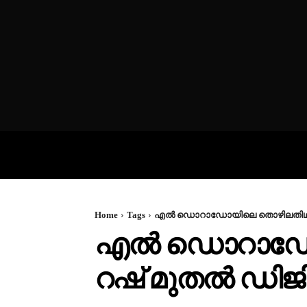
VIDEOS
P
Home
Tags
എൽ ഡൊറാഡോയിലെ തൊഴിലതിഥികൾ
എൽ ഡൊറാഡോയ
റഷ് മുതൽ ഡിജി