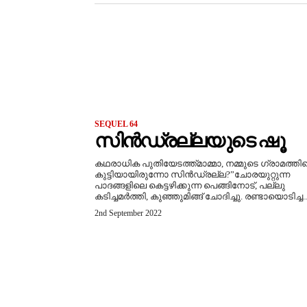
SEQUEL 64
സിൻഡ്രല്ലയുടെ ഷൂ
കഥരാധിക പുതിയേടത്ത്മാമ്മാ, നമ്മുടെ ഗ്രാമത്തി
കുട്ടിയായിരുന്നോ സിൻഡ്രല്ല?”ചോരയുറ്റുന്ന
പാദങ്ങളിലെ കെട്ടഴിക്കുന്ന പെങ്ങിനോട്, പല്ലു
കടിച്ചമർത്തി, കുഞ്ഞുമിങ്ങ് ചോദിച്ചു. രണ്ടായൊടിച്ച..
2nd September 2022