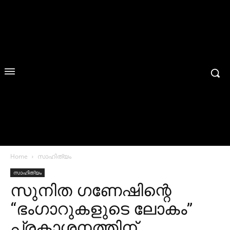
Home
സാഹിത്യം
സാഹിത്യം
സുനിത ഗണേഷിന്റെ
“ഭംഗാറുകളുടെ ലോകം”
പ്രകാശനത്തിന്