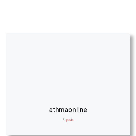
athmaonline
+ posts