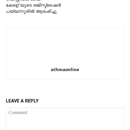
കേരള”യുടെ രജിസ്ട്രേഷൻ
പയ്യന്നൂരിൽ ആരംഭിച്ചു
athmaonline
LEAVE A REPLY