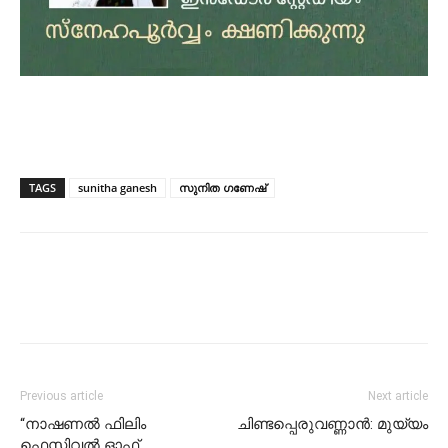
TAGS
sunitha ganesh
സുനിത ഗണേഷ്
Previous article
Next article
“നാഷണൽ ഫിലിം
ചിണ്ടപ്പെരുവണ്ണാൻ: മുയ്യം
ഫെസ്റ്റിവൽ ഓഫ്