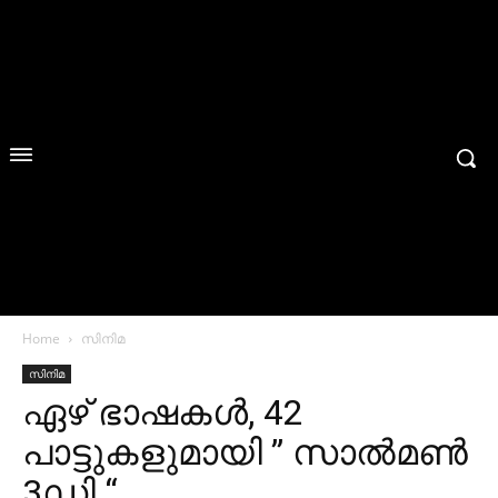
Home
സിനിമ
സിനിമ
ഏഴ് ഭാഷകള്‍, 42
പാട്ടുകളുമായി ” സാല്‍മണ്‍
3ഡി “