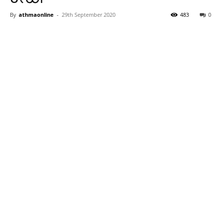
By
athmaonline
-
29th September 2020
483
0