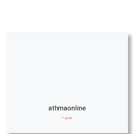
athmaonline
+ posts