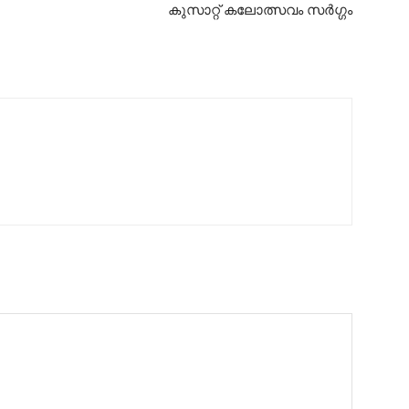
കുസാറ്റ് കലോത്സവം സർഗ്ഗം