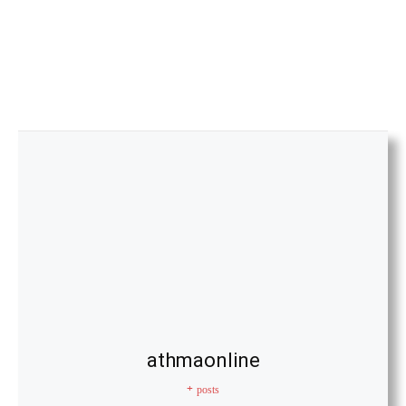
athmaonline
+ posts