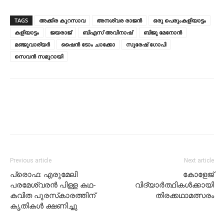
TAGS
അക്കിര കുറസാവ
അനശ്വര രാജന്‍
ഒരു പെരുംകളിയാട്ടം
കളിയാട്ടം
ജയരാജ്‌
ബിഎസ് അവിനാഷ്
ബിജു മേനോന്‍
മഞ്ജുവാര്യര്‍
ഷൈന്‍ ടോം ചാക്കോ
സുരേഷ് ഗോപി
സെവന്‍ സമുറായി
Previous article
Next article
പ്രൊഫ: എരുമേലി
കോളേജ്
പരമേശ്വരന്‍ പിള്ള കഥ-
വിദ്യാര്‍ത്ഥികള്‍ക്കായി
കവിത പുരസ്‌കാരത്തിന്
തിരക്കഥാമത്സരം
കൃതികള്‍ ക്ഷണിച്ചു