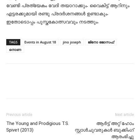
വേണ്ടി പ്രത്യേകം വേദി തയാറാക്കും. വൈകിട്ട് ആറിനും
എട്ടരക്കുമായി രണ്ടു പ്രദര്‍ശനങ്ങള്‍ ഉണ്ടാകും.
ഇതോടൊപ്പം പുസ്തകോത്സവവും നടത്തും.
TAGS
Events in August 18
jino joseph
ജിനോ ജോസഫ്‌
നൊണ
Previous article
Next article
The Young and Prodigious T.S.
ആര്‍ട്ട് അറ്റ് ഹോം
Spivet (2013)
സ്റ്റാള്‍ചുവരുകള്‍ ബുക്കിംഗ്
ആരംഭിച്ചു