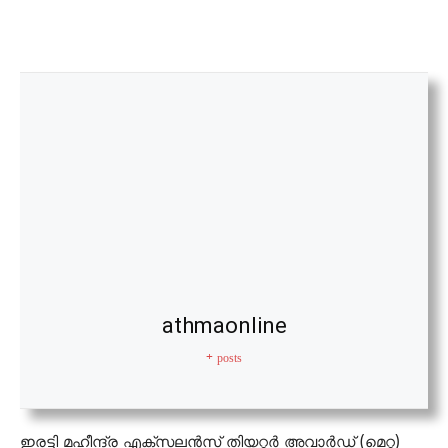
athmaonline
+ posts
ഇരട്ടി മഹീന്ദ്ര എക്സലന്‍സ് തിയറ്റര്‍ അവാര്‍ഡ്‌ (മെറ്റ)