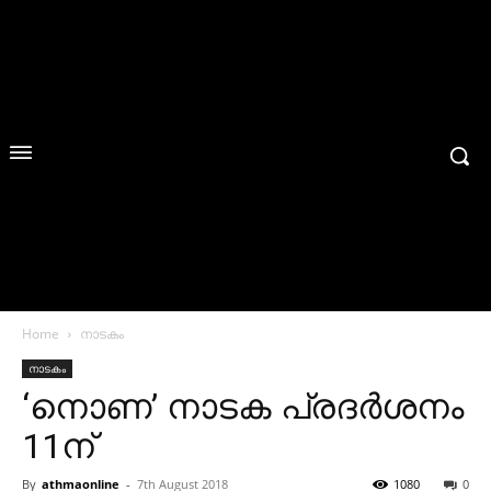
Home
നാടകം
നാടകം
‘നൊണ’ നാടക പ്രദര്‍ശനം
11ന്
By
athmaonline
-
7th August 2018
1080
0