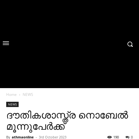
Home
NEWS
NEWS
ദൗതികശാസ്ത്ര നൊബേല്‍
മൂന്നുപേര്‍ക്ക്
By
athmaonline
-
3rd October 2023
190
0