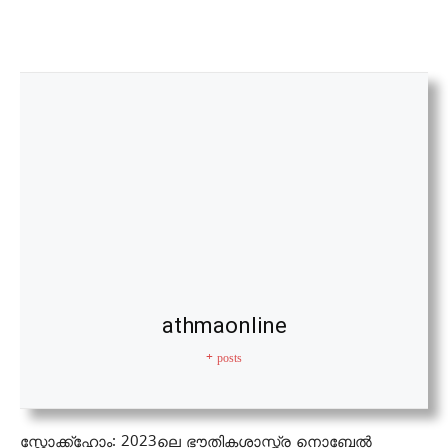
athmaonline
+ posts
സ്റ്റോക്ക്‌ഹോം: 2023ലെ ഭൗതികശാസ്ത്ര നൊബേല്‍