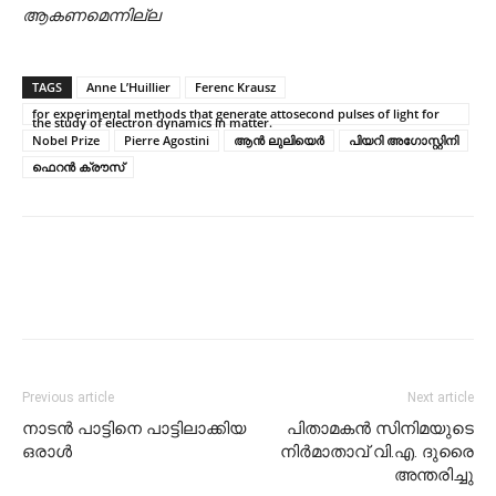
ആകണമെന്നില്ല
TAGS
Anne L’Huillier
Ferenc Krausz
for experimental methods that generate attosecond pulses of light for
the study of electron dynamics in matter.
Nobel Prize
Pierre Agostini
ആന്‍ ലുലിയെര്‍
പിയറി അഗോസ്റ്റിനി
ഫെറന്‍ ക്രൗസ്
Previous article
Next article
നാടന്‍ പാട്ടിനെ പാട്ടിലാക്കിയ
പിതാമകന്‍ സിനിമയുടെ
ഒരാള്‍
നിര്‍മാതാവ് വി.എ. ദുരൈ
അന്തരിച്ചു