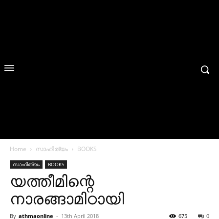
Home
സാഹിത്യം
BOOKS
സാഹിത്യം
BOOKS
യത്തീമിന്റെ
നാരങ്ങാമിഠായി
By
athmaonline
-
13th April 2018
675
0