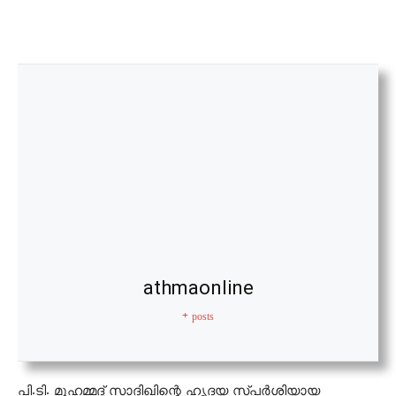
athmaonline
+ posts
പി.ടി. മുഹമ്മദ് സാദിഖിന്റെ ഹൃദയ സ്പര്‍ശിയായ