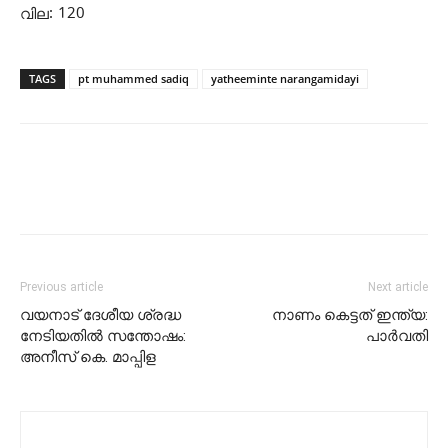
വില: 120
TAGS
pt muhammed sadiq
yatheeminte narangamidayi
Previous article
Next article
വയനാട് ദേശീയ ശ്രദ്ധ
നാണം കെട്ടത് ഇന്ത്യ:
നേടിയതില്‍ സന്തോഷം:
പാര്‍വതി
അനീസ്‌ കെ. മാപ്പിള