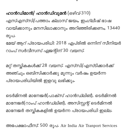
ഹാൻഡിമാൻ/ ഹാന്‍ഡിവുമൻ
(ഒഴിവ്-310)
എസ്‌എസ്‌സി/പത്താം ക്ലാസ് ജയം, ഇംഗ്ലീഷ് ഭാഷ
വായിക്കാനും മനസിലാക്കാനും അറിഞ്ഞിരിക്കണം, 13440
രൂപ.
മേയ് ആറ് പ്രായപരിധി: 2018 ഏപ്രിൽ ഒന്നിന് സീനിയർ
റാംപ് സർവീസസ് ഏജന്റിന് 30 വയസ്.
മറ്റ് തസ്തികകൾക്ക് 28 വയസ്. എസ്‌സി/എസ്‌ടിക്കാർക്ക്
അഞ്ചും ഒബിസിക്കാർക്കു മൂന്നും വർഷം ഉയർന്ന
പ്രായപരിധിയിൽ ഇളവു ലഭിക്കും.
ടെർമിനൽ മാനേജർ(പാക്സ് ഹാൻഡ്‌ലിങ്), ടെർമിനല്‍
മാനേജർ(റാംപ് ഹാൻഡ്‌ലിങ്), അസിസ്റ്റന്റ് ടെർമിനൽ
മാനേജർ തസ്തികകളിൽ ഉയർന്ന പ്രായപരിധി ഇല്ല.
അപേക്ഷാഫീസ്: 500 രൂപ. Air India Air Tranport Services