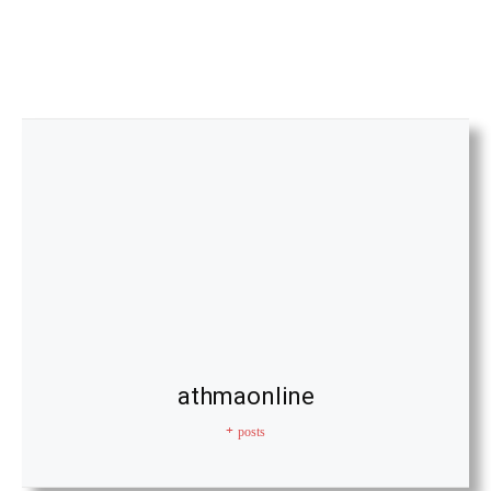
athmaonline
+ posts