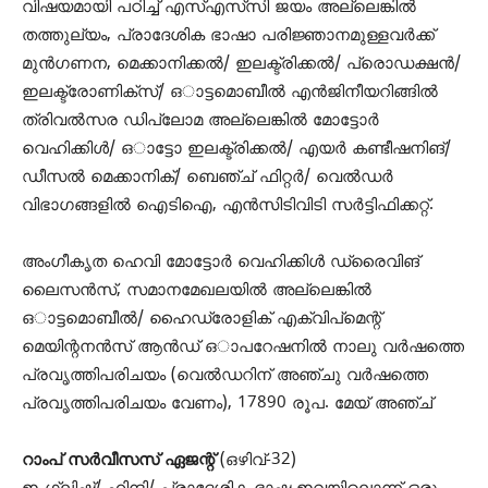
വിഷയമായി പഠിച്ച് എസ്‌എസ്‌സി ജയം അല്ലെങ്കിൽ
തത്തുല്യം, പ്രാദേശിക ഭാഷാ പരിജ്ഞാനമുള്ളവർക്ക്
മുൻഗണന, മെക്കാനിക്കൽ/ ഇലക്ട്രിക്കൽ/ പ്രൊഡക്ഷൻ/
ഇലക്ട്രോണിക്സ്/ ഒാട്ടമൊബീൽ എൻജിനീയറിങ്ങിൽ
ത്രിവൽസര ഡിപ്ലോമ അല്ലെങ്കിൽ മോട്ടോർ
വെഹിക്കിൾ/ ഒാട്ടോ ഇലക്ട്രിക്കൽ/ എയർ കണ്ടീഷനിങ്/
ഡീസൽ മെക്കാനിക്/ ബെഞ്ച് ഫിറ്റർ/ വെൽഡർ
വിഭാഗങ്ങളിൽ ഐടിഐ, എൻസിടിവിടി സർട്ടിഫിക്കറ്റ്.
അംഗീകൃത ഹെവി മോട്ടോർ വെഹിക്കിൾ ഡ്രൈവിങ്
ലൈസൻസ്, സമാനമേഖലയിൽ അല്ലെങ്കിൽ
ഒാട്ടമൊബീൽ/ ഹൈഡ്രോളിക് എക്വിപ്മെന്റ്
മെയിന്റനൻസ് ആൻഡ് ഒാപറേഷനിൽ നാലു വർഷത്തെ
പ്രവൃത്തിപരിചയം (വെൽഡറിന് അഞ്ചു വർഷത്തെ
പ്രവൃത്തിപരിചയം വേണം), 17890 രൂപ. മേയ് അഞ്ച്
റാംപ് സർവീസസ് ഏജന്റ്
(ഒഴിവ്-32)