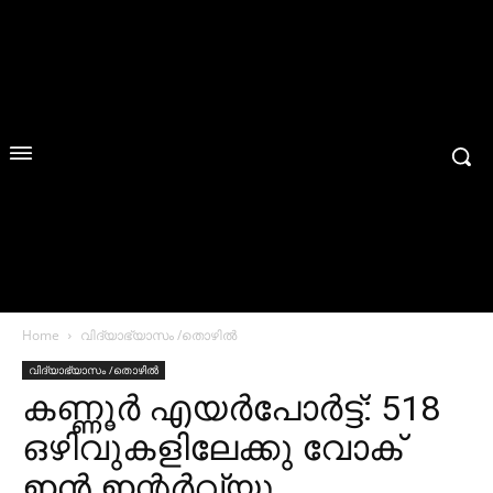
Home
വിദ്യാഭ്യാസം /തൊഴിൽ
വിദ്യാഭ്യാസം /തൊഴിൽ
കണ്ണൂർ എയർപോര്‍ട്ട്‌: 518
ഒഴിവുകളിലേക്കു വോക്
ഇൻ ഇന്റർവ്യൂ