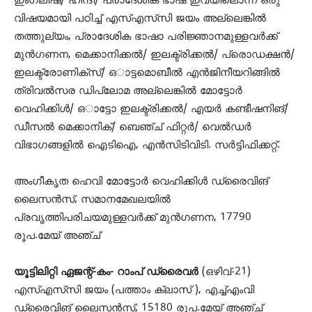
ഇംഗ്ലിഷ്/ ഹിന്ദി/ പ്രാദേശിക ഭാഷ ഇവയിലൊന്ന് ഒരു
വിഷയമായി പഠിച്ച് എസ്‌എസ്‌സി ജയം അല്ലെങ്കിൽ
തത്തുല്യം, പ്രാദേശിക ഭാഷാ പരിജ്ഞാനമുള്ളവർക്ക്
മുൻഗണന, മെക്കാനിക്കൽ/ ഇലക്ട്രിക്കൽ/ പ്രൊഡക്ഷൻ/
ഇലക്ട്രോണിക്സ്/ ഒാട്ടമൊബീൽ എൻജിനീയറിങ്ങിൽ
ത്രിവൽസര ഡിപ്ലോമ അല്ലെങ്കിൽ മോട്ടോർ
വെഹിക്കിൾ/ ഒാട്ടോ ഇലക്ട്രിക്കൽ/ എയർ കണ്ടീഷനിങ്/
ഡീസൽ മെക്കാനിക്/ ബെഞ്ച് ഫിറ്റർ/ വെൽഡർ
വിഭാഗങ്ങളിൽ ഐടിഐ, എൻസിടിവിടി. സർട്ടിഫിക്കറ്റ്.
അംഗീകൃത ഹെവി മോട്ടോർ വെഹിക്കിൾ ഡ്രൈവിങ്
ലൈസൻസ്, സമാനമേഖലയിൽ
പ്രവൃത്തിപരിചയമുള്ളവർക്ക് മുൻഗണന, 17790
രൂപ.മേയ് അ‍ഞ്ച്
യൂട്ടിലിറ്റി ഏജന്റ്-കം- റാംപ് ഡ്രൈവർ
(ഒഴിവ്-21)
എസ്എസ്‌സി ജയം (പത്താം ക്ലാസ് ), എച്ച്എംവി
ഡ്രൈവിങ് ലൈസൻസ്, 15180 രൂപ.മേയ് അഞ്ച്