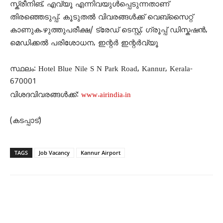
സ്ക്രീനിങ്, എവ്യൂ എന്നിവയുൾപ്പെടുന്നതാണ്
തിരഞ്ഞെടുപ്പ്. കൂടുതൽ വിവരങ്ങൾക്ക് വെബ്സൈറ്റ്
കാണുക.ഴുത്തുപരീക്ഷ/ ട്രേഡ് ടെസ്റ്റ്, ഗ്രൂപ്പ് ഡിസ്കഷൻ,
മെഡിക്കൽ പരിശോധന, ഇന്റർ ഇന്റർവ്യൂ
സ്ഥലം: Hotel Blue Nile S N Park Road, Kannur, Kerala-
670001
വിശദവിവരങ്ങൾക്ക്:
www.airindia.in
(കടപ്പാട്)
TAGS
Job Vacancy
Kannur Airport