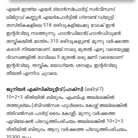
എയർ ഇന്ത്യ എയർ ട്രാൻസ്‌പോർട്ട് സർവീസസ്
ലിമിറ്റഡ് കണ്ണൂർ എയർപോർട്ടിൽ ഗ്രൗണ്ട് ഡ്യൂട്ടി
തസ്‌തികകളിലെ 518 ഒഴിവുകളിലേക്കു വോക് ഇൻ
ഇന്റർവ്യൂ നടത്തുന്നു. ഹാൻഡിമാൻ/ഹാൻഡിവുമൻ
തസ്തികയിൽ മാത്രം 310 ഒഴിവുകളുണ്ട്. മൂന്നു വർഷത്തെ
കരാർ നിയമനമാണ്. മേയ് നാലു മുതൽ എഴു വരെയുള്ള
ദിവസങ്ങളിൽ രാവിലെ 9 മുതല്‍ ഒരു മണി വരെയാണ്
ഇന്റർവ്യൂ. തസ്തിക, യോഗ്യത, ശമ്പളം, ഇന്റർവ്യൂ
തീയതി എന്നിവ ചുവടെ.
ജൂനിയർ എക്സിക്യൂട്ടീവ് (പാക്സ്)
(ഒഴിവ്-7)
10+2+3 രീതിയിൽ ബിരുദം, എംബിഎ അല്ലെങ്കിൽ
തത്തുല്യം (ദ്വിവല്‍സര ഫുൾടൈം കോഴ്സ് അല്ലെങ്കില്‍
ത്രിവൽസര പാർട്ട് ടൈം കോഴ്സ്), മൂന്നു വർഷത്തെ
ഏവിയേഷൻ പ്രവൃത്തിപരിചയം അല്ലെങ്കിൽ 10+2+3
രീതിയിൽ ബിരുദം, ആറു വർഷത്തെ പ്രവൃത്തിപരിചയം,
25300 രൂപ.