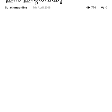
By
athmaonline
-
11th April 2018
774
0