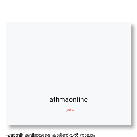
athmaonline
+ posts
പട്ടാമ്പി:
കവിതയുടെ കാര്‍ണിവല്‍ നാലാം