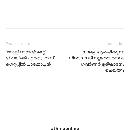
Previous article
Next article
‘അള്ള് രാമേന്ദ്രന്റെ’
നാളെ ആരംഭിക്കുന്ന
ട്രെയിലര്‍ എത്തി; മാസ്
നിശാഗന്ധി നൃത്തോത്സവം
ഗെറ്റപ്പില്‍ ചാക്കോച്ചന്‍
ഗവർണർ ഉദ്ഘാടനം
ചെയ്യും
athmaonline