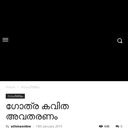
Home
സാഹിത്യം
സാഹിത്യം
ഗോത്ര കവിത
അവതരണം
By
athmaonline
-
19th January 2019
646
0