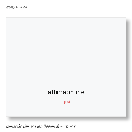
അജുഷ പി.വി
athmaonline
+ posts
കോവിഡ്കാല ഓർമ്മകൾ – നാല്