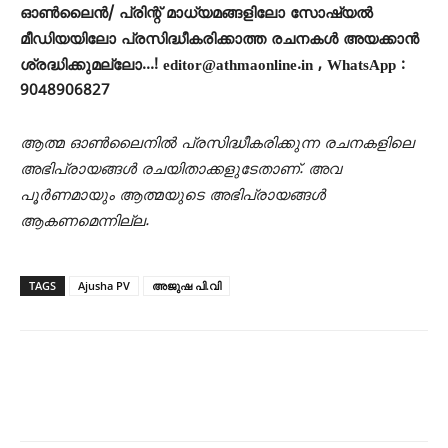
ഓൺലൈൻ/ പ്രിന്റ് മാധ്യമങ്ങളിലോ സോഷ്യൽ
മീഡിയയിലോ പ്രസിദ്ധീകരിക്കാത്ത രചനകൾ അയക്കാൻ
ശ്രദ്ധിക്കുമല്ലോ…! editor@athmaonline.in , WhatsApp :
9048906827
ആത്മ ഓൺലൈനിൽ പ്രസിദ്ധീകരിക്കുന്ന രചനകളിലെ
അഭിപ്രായങ്ങൾ രചയിതാക്കളുടേതാണ്. അവ
പൂർണമായും ആത്മയുടെ അഭിപ്രായങ്ങൾ
ആകണമെന്നില്ല.
TAGS
Ajusha PV
അജുഷ പി.വി