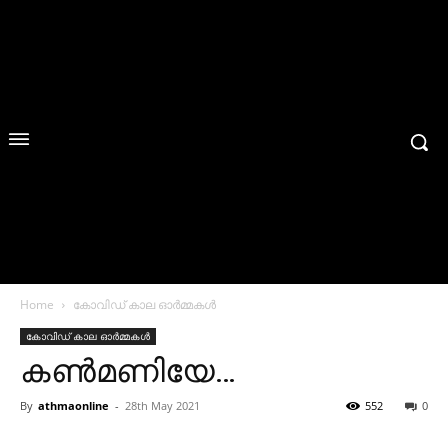
Home
കോവിഡ് കാല ഓർമ്മകൾ
കോവിഡ് കാല ഓർമ്മകൾ
കൺമണിയേ…
By
athmaonline
-
28th May 2021
552
0