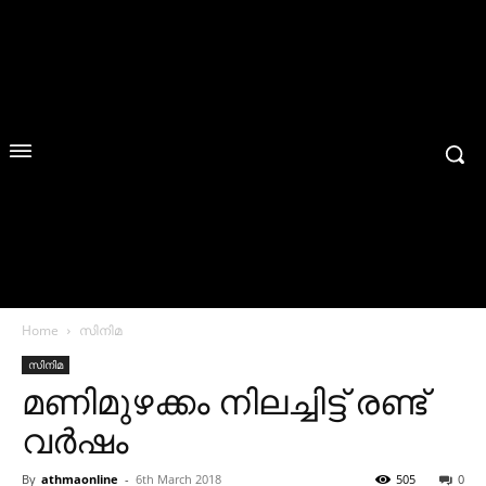
Home
സിനിമ
സിനിമ
മണിമുഴക്കം നിലച്ചിട്ട് രണ്ട്
വര്‍ഷം
By
athmaonline
-
6th March 2018
505
0