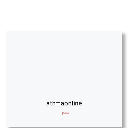
athmaonline
+ posts