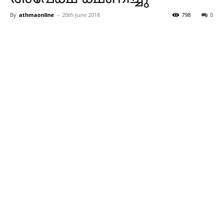
By
athmaonline
-
20th June 2018
798
0