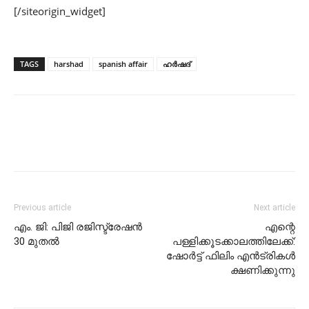
[/siteorigin_widget]
TAGS
harshad
spanish affair
ഹര്‍ഷദ്‌
Previous article
Next article
എം. ജി: പിജി രജിസ്ട്രേഷൻ
എന്റെ
30 മുതൽ
പള്ളിക്കൂടക്കാലത്തിലേക്ക്:
ഷോര്‍ട്ട് ഫിലിം എന്‍ട്രികള്‍
ക്ഷണിക്കുന്നു