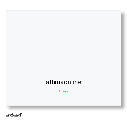
athmaonline
+ posts
ഹര്‍ഷദ്‌