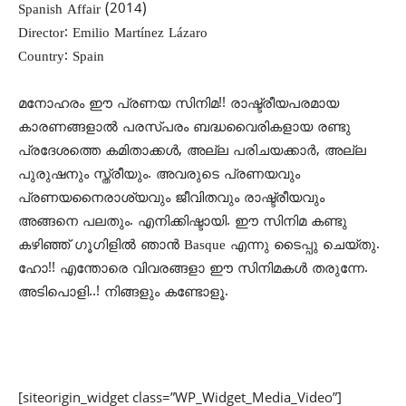
Spanish Affair (2014)
Director: Emilio Martínez Lázaro
Country: Spain
മനോഹരം ഈ പ്രണയ സിനിമ!! രാഷ്ട്രീയപരമായ
കാരണങ്ങളാല്‍ പരസ്പരം ബദ്ധവൈരികളായ രണ്ടു
പ്രദേശത്തെ കമിതാക്കള്‍, അല്ല പരിചയക്കാര്‍, അല്ല
പുരുഷനും സ്ത്രീയും. അവരുടെ പ്രണയവും
പ്രണയനൈരാശ്യവും ജീവിതവും രാഷ്ട്രീയവും
അങ്ങനെ പലതും. എനിക്കിഷ്ടായി. ഈ സിനിമ കണ്ടു
കഴിഞ്ഞ് ഗൂഗിളില്‍ ഞാന്‍ Basque എന്നു ടൈപ്പു ചെയ്തു.
ഹോ!! എന്തോരെ വിവരങ്ങളാ ഈ സിനിമകള്‍ തരുന്നേ.
അടിപൊളി..! നിങ്ങളും കണ്ടോളൂ.
[siteorigin_widget class=”WP_Widget_Media_Video”]