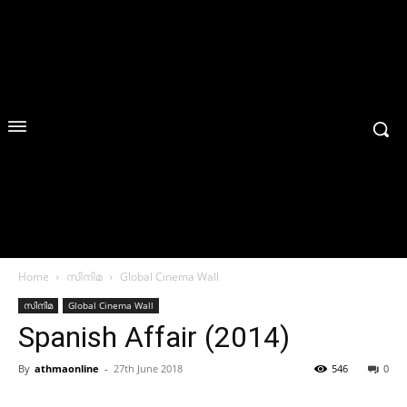
Home
സിനിമ
Global Cinema Wall
സിനിമ
Global Cinema Wall
Spanish Affair (2014)
By
athmaonline
-
27th June 2018
546
0