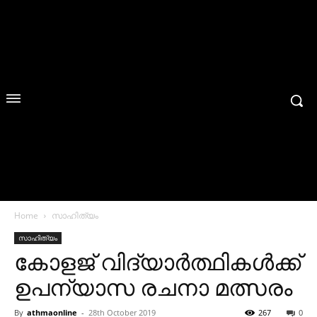
Home
സാഹിത്യം
സാഹിത്യം
കോളജ് വിദ്യാര്‍ത്ഥികള്‍ക്ക്
ഉപന്യാസ രചനാ മത്സരം
By
athmaonline
-
28th October 2019
267
0