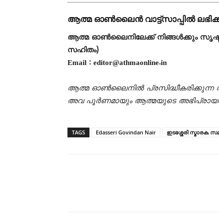
ആത്മ ഓൺലൈൻ വാട്ട്സാപ്പിൽ ലഭിക
ആത്മ ഓൺലൈനിലേക്ക് നിങ്ങൾക്കും സൃഷ്ട
സഹിതം)
Email : editor@athmaonline.in
ആത്മ ഓൺലൈനിൽ പ്രസിദ്ധീകരിക്കുന്ന 
അവ പൂർണമായും ആത്മയുടെ അഭിപ്രായ
TAGS
Edasseri Govindan Nair
ഇടശ്ശേരി സ്മാരക സ