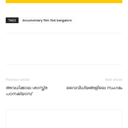
TAGS
documentary film fest bangalore
Previous article
Next article
അവധിക്കാല ശാസ്ത്ര
വൈവിധ്യങ്ങളിലെ സംഗമം
പഠനക്യാമ്പ്