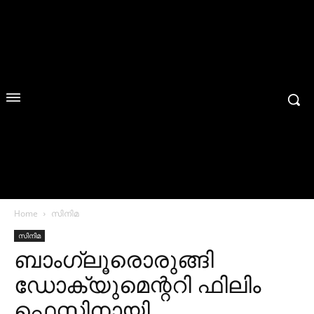
Home
സിനിമ
സിനിമ
ബാംഗ്ലൂരൊരുങ്ങി
ഡോക്യുമെന്ററി ഫിലിം
ഫെസ്റ്റിനായി