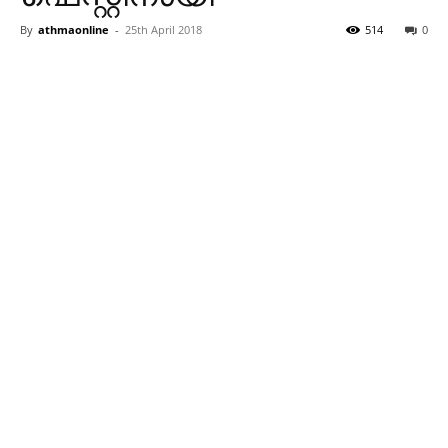
By
athmaonline
-
25th April 2018
514
0