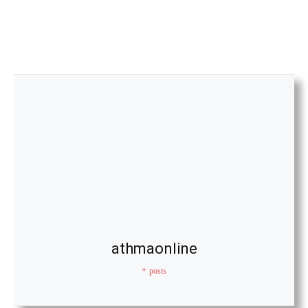
athmaonline
+ posts