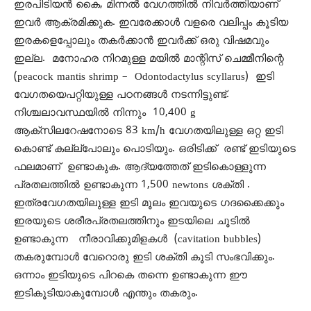
ഇരപിടിയൻ കൈ, മിന്നൽ വേഗത്തിൽ നിവർത്തിയാണ്
ഇവർ ആക്രമിക്കുക. ഇവരേക്കാൾ വളരെ വലിപ്പം കൂടിയ
ഇരകളെപ്പോലും തകർക്കാൻ ഇവർക്ക് ഒരു വിഷമവും
ഇല്ല. മനോഹര നിറമുള്ള മയിൽ മാന്റിസ് ചെമ്മീനിന്റെ
(peacock mantis shrimp – Odontodactylus scyllarus) ഇടി
വേഗതയെപറ്റിയുള്ള പഠനങ്ങൾ നടന്നിട്ടുണ്ട്.
നിശ്ചലാവസ്ഥയിൽ നിന്നും 10,400 g
ആക്സിലറേഷനോടെ 83 km/h വേഗതയിലുള്ള ഒറ്റ ഇടി
കൊണ്ട് കല്ല്പോലും പൊടിയും. ഒരിടിക്ക് രണ്ട് ഇടിയുടെ
ഫലമാണ് ഉണ്ടാകുക. ആദ്യത്തേത് ഇടികൊള്ളുന്ന
പ്രതലത്തിൽ ഉണ്ടാകുന്ന 1,500 newtons ശക്തി .
ഇത്രവേഗതയിലുള്ള ഇടി മൂലം ഇവയുടെ ഗദക്കൈക്കും
ഇരയുടെ ശരീരപ്രതലത്തിനും ഇടയിലെ ചൂടിൽ
ഉണ്ടാകുന്ന നീരാവിക്കുമിളകൾ (cavitation bubbles)
തകരുമ്പോൾ വേറൊരു ഇടി ശക്തി കൂടി സംഭവിക്കും.
ഒന്നാം ഇടിയുടെ പിറകെ തന്നെ ഉണ്ടാകുന്ന ഈ
ഇടികൂടിയാകുമ്പോൾ എന്തും തകരും.