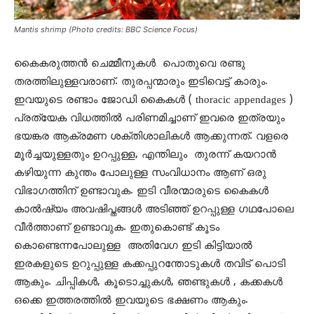
Mantis shrimp (Photo credits: BBC Science Focus)
കൈകരുത്തൻ ചെമ്മീനുകൾ പൊതുവെ രണ്ടു
തരത്തിലുള്ളവരാണ്. തുരപ്പന്മാരും ഇടിവെട്ട് കാരും.
ഇവയുടെ രണ്ടാം ജോഡി കൈകൾ ( thoracic appendages )
പ്രത്യേക വിധത്തിൽ പരിണമിച്ചാണ് ഇവരെ ഇത്രയും
ഭയങ്കര ആക്രമണ ശക്തിശാലികൾ ആക്കുന്നത്. വളരെ
മൂർച്ചയുള്ളതും ഉറപ്പുള്ള, എന്തിലും തുരന്ന് കയറാൻ
കഴിയുന്ന കുന്തം പോലുള്ള സംവിധാനം ആണ് ഒരു
വിഭാഗത്തിന് ഉണ്ടാവുക. ഇടി വീരന്മാരുടെ കൈകൾ
കാൽഷ്യം അവഷിപ്തങ്ങൾ അടിഞ്ഞ് ഉറപ്പുള്ള ഗഥപോലെ
വീർത്താണ് ഉണ്ടാവുക. ഇതുകൊണ്ട് കൂടം
കൊണ്ടെന്നപോലുള്ള അതിവേഗ ഇടി കിട്ടിയാൽ
ഇരകളുടെ ഉറുപ്പുള്ള കക്കപ്പുറന്തോടുകൾ തവിട് പൊടി
ആകും. ചിപ്പികൾ, കൂടൊച്ചുകൾ, ഞണ്ടുകൾ , കക്കകൾ
ഒക്കെ ഇത്തരത്തിൽ ഇവയുടെ ഭക്ഷണം ആകും.