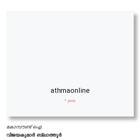
athmaonline
+ posts
കോമ്പൗണ്ട് ഐ
വിജയകുമാർ ബ്ലാത്തൂർ