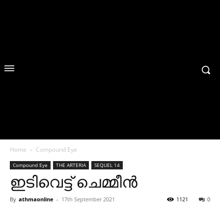
Home
Compound Eye
Compound Eye
THE ARTERIA
SEQUEL 14
ഇടിവെട്ട് ചെമ്മീൻ
By
athmaonline
-
17th September 2021
1121
0