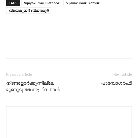
TAGS
Vijayakumar Blathoor
Vijayakumar Blathur
വിജയകുമാർ ബ്ലാത്തൂർ
Previous article
Next article
നിങ്ങളോർക്കുന്നില്ലേ
പാമ്പോഗ്രഫി
മുണ്ടുടുത്ത ആ ദിനങ്ങൾ…