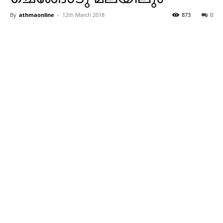
By
athmaonline
-
12th March 2018
873
0