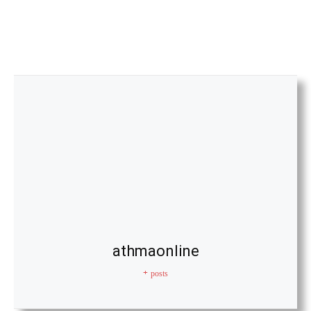
athmaonline
+ posts