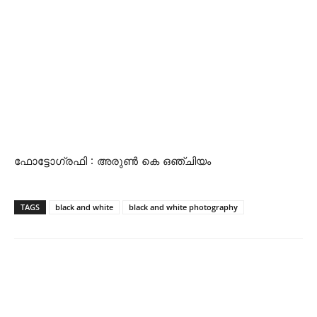
ഫോട്ടോഗ്രഫി : അരുണ്‍ കെ ഒഞ്ചിയം
TAGS
black and white
black and white photography