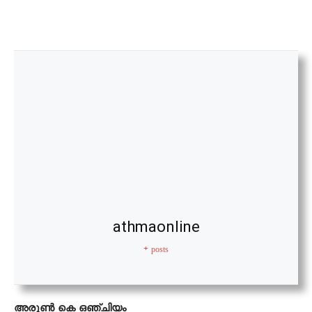
athmaonline
+ posts
അരുണ്‍ കെ ഒഞ്ചിയം