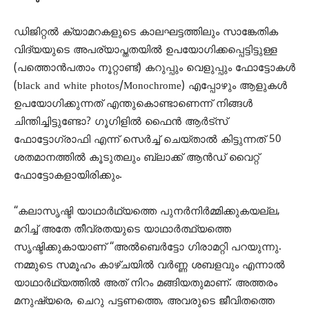
ഡിജിറ്റൽ ക്യാമറകളുടെ കാലഘട്ടത്തിലും സാങ്കേതിക
വിദ്യയുടെ അപര്യാപ്തതയിൽ ഉപയോഗിക്കപ്പെട്ടിട്ടുള്ള
(പത്തൊൻപതാം നൂറ്റാണ്ട്) കറുപ്പും വെളുപ്പും ഫോട്ടോകൾ
(black and white photos/Monochrome) എപ്പോഴും ആളുകൾ
ഉപയോഗിക്കുന്നത് എന്തുകൊണ്ടാണെന്ന്‍ നിങ്ങൾ
ചിന്തിച്ചിട്ടുണ്ടോ? ഗൂഗിളിൽ ഫൈൻ ആർട്‌സ്
ഫോട്ടോഗ്രാഫി എന്ന് സെർച്ച് ചെയ്താൽ കിട്ടുന്നത് 50
ശതമാനത്തിൽ കൂടുതലും ബ്ലാക്ക്‌ ആൻഡ് വൈറ്റ്
ഫോട്ടോകളായിരിക്കും.
“കലാസൃഷ്ടി യാഥാർഥ്യത്തെ പുനർനിർമ്മിക്കുകയല്ല,
മറിച്ച് അതേ തീവ്രതയുടെ യാഥാർത്ഥ്യത്തെ
സൃഷ്ടിക്കുകായാണ് “അൽബെർട്ടോ ഗിരാമറ്റി പറയുന്നു.
നമ്മുടെ സമൂഹം കാഴ്ചയിൽ വർണ്ണ ശബളവും എന്നാൽ
യാഥാർഥ്യത്തിൽ അത് നിറം മങ്ങിയതുമാണ്. അത്തരം
മനുഷ്യരെ, ചെറു പട്ടണത്തെ, അവരുടെ ജീവിതത്തെ