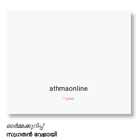
athmaonline
+ posts
ഓർമ്മക്കുറിപ്പ്
സുഗതൻ വേളായി