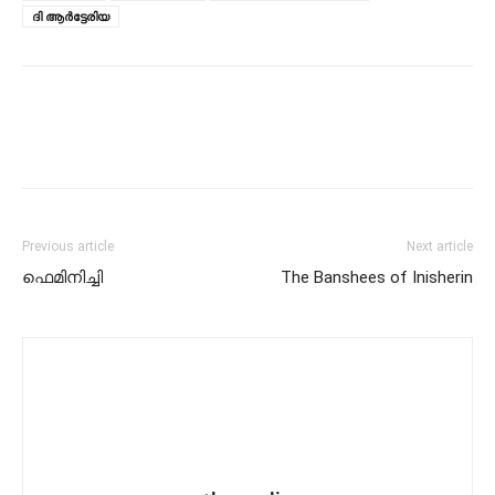
ദി ആർട്ടേരിയ
Previous article
Next article
ഫെമിനിച്ചി
The Banshees of Inisherin