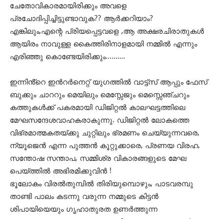
ചേതോവികാരമായിരിക്കും അവളെ
പ്രചോദിപ്പിച്ചിട്ടുണ്ടാവുക?? ആർക്കറിയാം?
എങ്കിലും,എന്റെ പ്രിയപ്പെട്ടവളെ ,ആ അക്ഷരചിരാതുകൾ
ആയിരം നാവുള്ള കൈത്തിരിനാളമായി നമ്മിൽ എന്നും
എരിഞ്ഞു കൊണ്ടേയിരിക്കും……….
ഇന്നിൻ്റെ ഇൻറർനെറ്റ് യുഗത്തിൽ വാട്ട്സ് ആപ്പും ഫേസ്
ബുക്കും ചാററും മെയിലും മെസ്സേജും മെസ്സെഞ്ചറും
കത്തുകൾക്ക് പകരമായി ഡിജിറ്റൽ കാലഘട്ടത്തിലെ
മേഘസന്ദേശവാഹകരാകുന്നു. ഡിജിറ്റൽ ലോകത്തെ
വിഭ്രമാത്മകതയ്ക്കു ചുറ്റിലും ഭ്രമണം ചെയ്യുന്നവരെ,
ന്യൂജെൻ എന്ന പുത്തൻ കൂറ്റുക്കാരെ, പ്രണയ വിരഹ,
സന്തോഷ സന്താപ, സമ്മിശ്ര വികാരങ്ങളുടെ മേഘ
പെയ്ത്തിൽ അഭിരമിക്കുവിൻ !
ഭൂലോകം വിരൽതുമ്പിൽ തിരിയുമ്പൊഴും, പാടവരമ്പു
താണ്ടി പാലം കടന്നു വരുന്ന നമ്മുടെ കിട്ടൻ
ശിപായിയെയും ഗൃഹാതുരത ഉണർത്തുന്ന