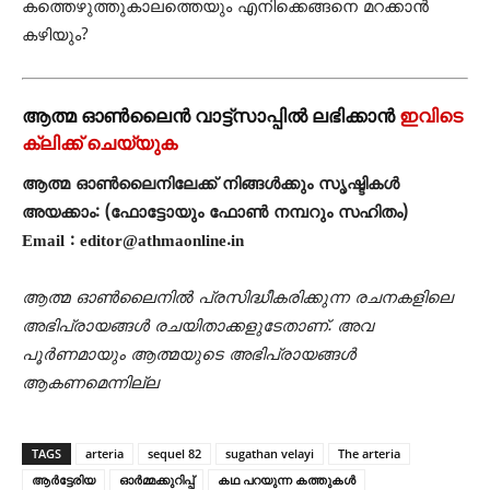
കത്തെഴുത്തുകാലത്തെയും എനിക്കെങ്ങനെ മറക്കാൻ
കഴിയും?
ആത്മ ഓൺലൈൻ വാട്ട്സാപ്പിൽ ലഭിക്കാൻ
ഇവിടെ
ക്ലിക്ക് ചെയ്യുക
ആത്മ ഓൺലൈനിലേക്ക് നിങ്ങൾക്കും സൃഷ്ടികൾ
അയക്കാം: (ഫോട്ടോയും ഫോണ്‍ നമ്പറും സഹിതം)
Email : editor@athmaonline.in
ആത്മ ഓൺലൈനിൽ പ്രസിദ്ധീകരിക്കുന്ന രചനകളിലെ
അഭിപ്രായങ്ങൾ രചയിതാക്കളുടേതാണ്. അവ
പൂർണമായും ആത്മയുടെ അഭിപ്രായങ്ങൾ
ആകണമെന്നില്ല
TAGS
arteria
sequel 82
sugathan velayi
The arteria
ആർട്ടേരിയ
ഓർമ്മക്കുറിപ്പ്
കഥ പറയുന്ന കത്തുകൾ