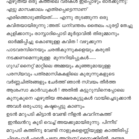
എഴുതിയ ഒരു കത്തിലെ വരികൾ ഇപ്പൊഴും ഓർക്കുന്നു:
എട്ടു മാസക്കാലം എത്രപ്പെട്ടെന്നാണ്
എരിത്തൊടുങ്ങിയത്……
എന്നു തുടങ്ങുന്ന ഒരു
കവിതയായിരുന്നു ;അത്. ധന്വന്തരം തൈലം പുരട്ടി തേച്ചു
കുളിക്കാനും രാസ്നാദിപ്പൊടി മൂർദ്ദാവിൽ തിരുമ്മാനും
ഓർമ്മിപ്പിച്ചു കൊണ്ടുള്ള കവിത ! വഴുക്കുന്ന
പാടവരമ്പിനെയും ചരൽകുന്നുകളെയും കരുതി
നടക്കണമെന്നുമുള്ള മുന്നറിയിപ്പുകൾ……
ഗുഡ് നൈറ്റ് മാറ്റിലെ അമ്മയും കുഞ്ഞുമായുള്ള
പരസ്യവും പത്രമാസികകളിലെ കുരുന്നുകളുടെ
വർണ്ണചിത്രങ്ങളും ചേർത്ത് ഞാൻ സ്വയം തീർത്ത
ആശംസാ കാർഡുകൾ ! അതിൽ കട്ടുറുമ്പിനെപ്പോലെ
കുനുകുനെ എഴുതിയ അക്ഷരകൂട്ടുകൾ വായിച്ചെടുക്കാൻ
അവൾ ഒരുപാടു കഷ്ടപ്പെട്ടു കാണും.
ഉടൻ മറുപടി കിട്ടാൻ വേണ്ടി നീളൻ കവറിനകത്ത്
ഇൻലൻറു കൂടി വെച്ച് അയക്കുമായിരുന്നു. പിന്നീട്
മറുപടി കത്തിനു വേണ്ടി നാളുകളെണ്ണിയുള്ള കാത്തിരിപ്പ്.
ചിലപ്പോൾ എന്റെ പഴയ അറ്റ്ലസ് സൈക്കിളിൽ, രണ്ടര