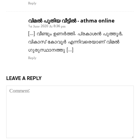
Reply
വിമൽ പുതിയ വീട്ടിൽ - athma online
1st June 2020 At 8:36 pm
[…] വീണ്ടും ഉണർത്തി. പ്രകാശൻ പുത്തൂർ,
വികാസ് കോവൂർ എന്നിവരെയാണ് വിമൽ
ഗുരുസ്ഥാനത്തു […]
Reply
LEAVE A REPLY