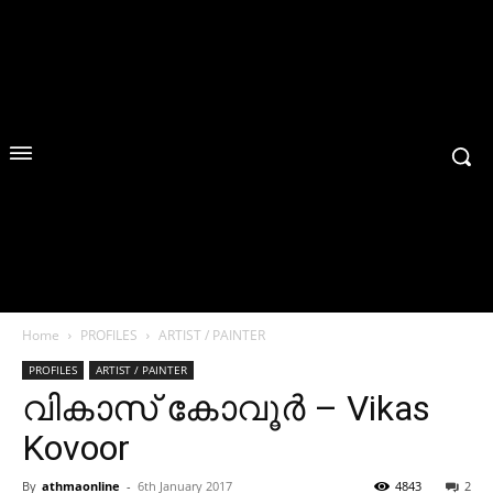
Home
PROFILES
ARTIST / PAINTER
PROFILES
ARTIST / PAINTER
വികാസ് കോവൂര്‍ – Vikas
Kovoor
By
athmaonline
-
6th January 2017
4843
2