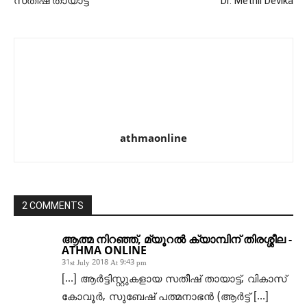
സതീഷ്‌ തായാട്ട്
Dr. Methil Devika
athmaonline
2 COMMENTS
ആത്മ നിറഞ്ഞ്, മ്യൂറല്‍ ക്യാമ്പിന് തിരശ്ശീല -
ATHMA ONLINE
31st July 2018 At 9:43 pm
[…] ആര്‍ട്ടിസ്റ്റുകളായ സതീഷ് തായാട്ട്, വികാസ്
കോവൂര്‍, സുബേഷ് പത്മനാഭന്‍ (ആര്‍ട്ട് […]