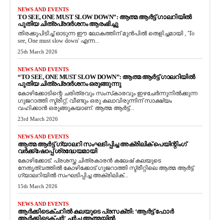
NEWS AND EVENTS
TO SEE, ONE MUST SLOW DOWN”: ആത്മ ആർട്ട് ഗാലറിയിൽ
പുതിയ ചിത്രപ്രദർശനം ആരംഭിച്ചു
തിരക്കുപിടിച്ച് ഓടുന്ന ഈ ലോകത്തിന് മുൻപിൽ തെളിച്ചമായി , 'To
see, One must slow down' എന്ന...
25th March 2026
NEWS AND EVENTS
“TO SEE, ONE MUST SLOW DOWN”: ആത്മ ആർട്ട് ഗാലറിയിൽ
പുതിയ ചിത്രപ്രദർശനം ഒരുങ്ങുന്നു
കോഴിക്കോടിന്റെ ചരിത്രവും സംസ്‌കാരവും ഇഴചേർന്നുനിൽക്കുന്ന
ഗുജറാത്തി സ്ട്രീറ്റ്, വീണ്ടും ഒരു കലാവിരുന്നിന് സാക്ഷ്യം
വഹിക്കാൻ ഒരുങ്ങുകയാണ്. ആത്മ ആർട്ട്...
23rd March 2026
NEWS AND EVENTS
ആത്മ ആർട്ട് ഗ്യാലറി സംഘടിപ്പിച്ച അക്രിലിക് പെയിന്റിംഗ്
വർക്ക്‌ഷോപ്പ് ശ്രദ്ധേയമായി
കോഴിക്കോട്: പ്രശസ്ത ചിത്രകാരൻ കലേഷ് കലയുടെ
നേതൃത്വത്തിൽ കോഴിക്കോട് ഗുജറാത്തി സ്ട്രീറ്റിലെ ആത്മ ആർട്ട്
ഗ്യാലറിയിൽ സംഘടിപ്പിച്ച അക്രിലിക്...
15th March 2026
NEWS AND EVENTS
ആർക്കിടെക്ചറിൽ കലയുടെ പ്രസക്തി: ‘ആർട്ട് ഫോർ
ആർക്കിടെക്ചർ’ ചർച്ച ആത്മയിൽ