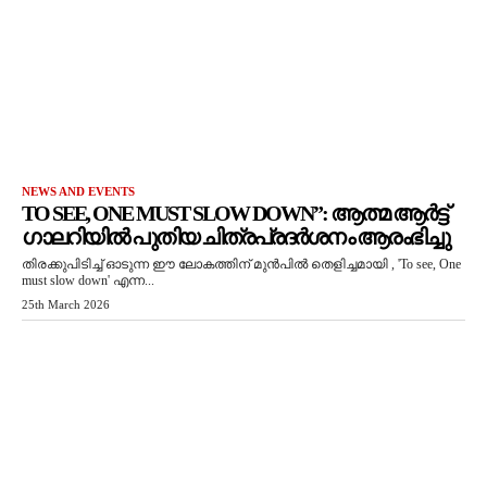
NEWS AND EVENTS
TO SEE, ONE MUST SLOW DOWN”: ആത്മ ആർട്ട്
ഗാലറിയിൽ പുതിയ ചിത്രപ്രദർശനം ആരംഭിച്ചു
തിരക്കുപിടിച്ച് ഓടുന്ന ഈ ലോകത്തിന് മുൻപിൽ തെളിച്ചമായി , 'To see, One
must slow down' എന്ന...
25th March 2026