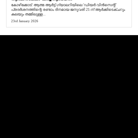
​കോഴിക്കോട്: ആത്മ ആർട്ട് ഗ്യാലറിയിലെ 'ഡിയർ വിൻസെന്റ്'
പ്രദർശനത്തിന്റെ രണ്ടാം ദിനമായ ജനുവരി 21-ന് ആർക്കിടെക്ചറും
കലയും തമ്മിലുള്ള...
23rd January 2026