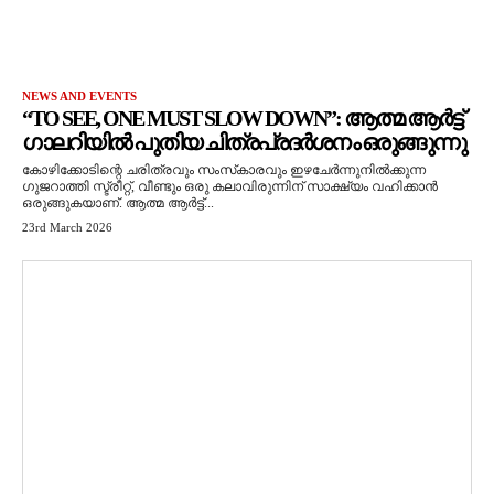
NEWS AND EVENTS
“TO SEE, ONE MUST SLOW DOWN”: ആത്മ ആർട്ട്
ഗാലറിയിൽ പുതിയ ചിത്രപ്രദർശനം ഒരുങ്ങുന്നു
കോഴിക്കോടിന്റെ ചരിത്രവും സംസ്‌കാരവും ഇഴചേർന്നുനിൽക്കുന്ന
ഗുജറാത്തി സ്ട്രീറ്റ്, വീണ്ടും ഒരു കലാവിരുന്നിന് സാക്ഷ്യം വഹിക്കാൻ
ഒരുങ്ങുകയാണ്. ആത്മ ആർട്ട്...
23rd March 2026