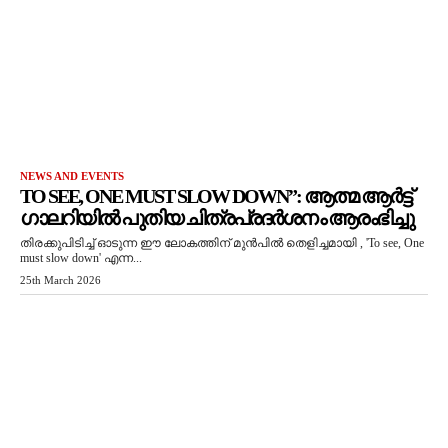
NEWS AND EVENTS
TO SEE, ONE MUST SLOW DOWN”: ആത്മ ആർട്ട്
ഗാലറിയിൽ പുതിയ ചിത്രപ്രദർശനം ആരംഭിച്ചു
തിരക്കുപിടിച്ച് ഓടുന്ന ഈ ലോകത്തിന് മുൻപിൽ തെളിച്ചമായി , 'To see, One
must slow down' എന്ന...
25th March 2026