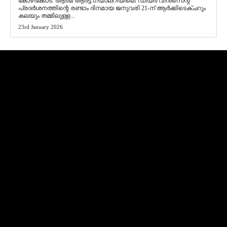
​കോഴിക്കോട്: ആത്മ ആർട്ട് ഗ്യാലറിയിലെ 'ഡിയർ വിൻസെന്റ്'
പ്രദർശനത്തിന്റെ രണ്ടാം ദിനമായ ജനുവരി 21-ന് ആർക്കിടെക്ചറും
കലയും തമ്മിലുള്ള...
23rd January 2026