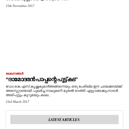
15th November 2017
ലേഖനങ്ങൾ
“ദാമോദരൻ പാപ്പന്റെ പുട്ട് കട”
ഡോ.കെ.എസ്.കൃഷ്ണകുമാർഅങ്ങനെയും ഒരു പേരില്ല ഈ ചായക്കടയ്ക്ക്.
അരനൂറ്റാണ്ടായി പുലർച്ച നാലുമണി മുതൽ രാത്രി എട്ടുവരേക്കുംനാടൻ
അരിപുട്ടും കുറുമയും കടല...
23rd March 2017
LATEST ARTICLES