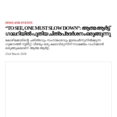
NEWS AND EVENTS
“TO SEE, ONE MUST SLOW DOWN”: ആത്മ ആർട്ട്
ഗാലറിയിൽ പുതിയ ചിത്രപ്രദർശനം ഒരുങ്ങുന്നു
കോഴിക്കോടിന്റെ ചരിത്രവും സംസ്‌കാരവും ഇഴചേർന്നുനിൽക്കുന്ന
ഗുജറാത്തി സ്ട്രീറ്റ്, വീണ്ടും ഒരു കലാവിരുന്നിന് സാക്ഷ്യം വഹിക്കാൻ
ഒരുങ്ങുകയാണ്. ആത്മ ആർട്ട്...
23rd March 2026