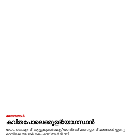
ലേഖനങ്ങൾ
കവിത പോലെ ഒരു ഉദ്യോഗസ്ഥൻ
ഡോ. കെ.എസ്. കൃഷ്ണകുമാർബസ്സ് യാത്രക്ക്‌ മാസപ്പാസ്‌ വാങ്ങാൻ ഇന്നു
രാവിലെ തൃശ്ശൂർ കെ എസ്‌ ആർ ടി സി...