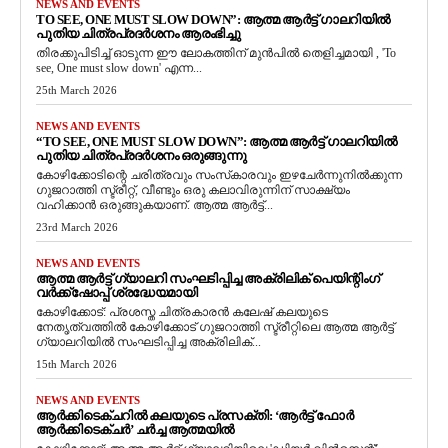
NEWS AND EVENTS
TO SEE, ONE MUST SLOW DOWN”: ആത്മ ആർട്ട് ഗാലറിയിൽ
പുതിയ ചിത്രപ്രദർശനം ആരംഭിച്ചു
തിരക്കുപിടിച്ച് ഓടുന്ന ഈ ലോകത്തിന് മുൻപിൽ തെളിച്ചമായി , 'To
see, One must slow down' എന്ന...
25th March 2026
NEWS AND EVENTS
“TO SEE, ONE MUST SLOW DOWN”: ആത്മ ആർട്ട് ഗാലറിയിൽ
പുതിയ ചിത്രപ്രദർശനം ഒരുങ്ങുന്നു
കോഴിക്കോടിന്റെ ചരിത്രവും സംസ്‌കാരവും ഇഴചേർന്നുനിൽക്കുന്ന
ഗുജറാത്തി സ്ട്രീറ്റ്, വീണ്ടും ഒരു കലാവിരുന്നിന് സാക്ഷ്യം
വഹിക്കാൻ ഒരുങ്ങുകയാണ്. ആത്മ ആർട്ട്...
23rd March 2026
NEWS AND EVENTS
ആത്മ ആർട്ട് ഗ്യാലറി സംഘടിപ്പിച്ച അക്രിലിക് പെയിന്റിംഗ്
വർക്ക്‌ഷോപ്പ് ശ്രദ്ധേയമായി
കോഴിക്കോട്: പ്രശസ്ത ചിത്രകാരൻ കലേഷ് കലയുടെ
നേതൃത്വത്തിൽ കോഴിക്കോട് ഗുജറാത്തി സ്ട്രീറ്റിലെ ആത്മ ആർട്ട്
ഗ്യാലറിയിൽ സംഘടിപ്പിച്ച അക്രിലിക്...
15th March 2026
NEWS AND EVENTS
ആർക്കിടെക്ചറിൽ കലയുടെ പ്രസക്തി: ‘ആർട്ട് ഫോർ
ആർക്കിടെക്ചർ’ ചർച്ച ആത്മയിൽ