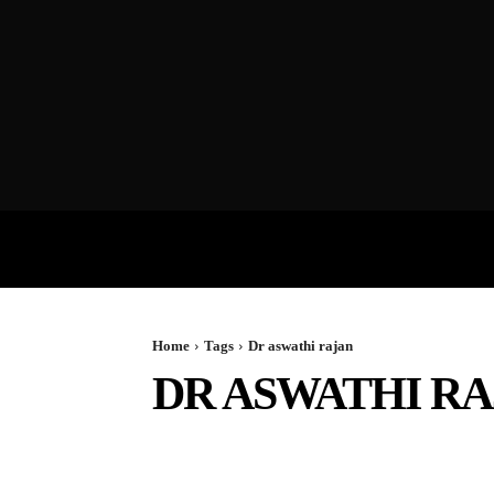
VIDEOS
P
Home
Tags
Dr aswathi rajan
DR ASWATHI R