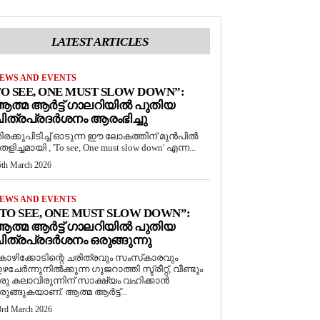
LATEST ARTICLES
EWS AND EVENTS
O SEE, ONE MUST SLOW DOWN”:
ത്മ ആർട്ട് ഗാലറിയിൽ പുതിയ
ിത്രപ്രദർശനം ആരംഭിച്ചു
ിരക്കുപിടിച്ച് ഓടുന്ന ഈ ലോകത്തിന് മുൻപിൽ
െളിച്ചമായി , 'To see, One must slow down' എന്ന...
5th March 2026
EWS AND EVENTS
TO SEE, ONE MUST SLOW DOWN”:
ത്മ ആർട്ട് ഗാലറിയിൽ പുതിയ
ിത്രപ്രദർശനം ഒരുങ്ങുന്നു
ോഴിക്കോടിന്റെ ചരിത്രവും സംസ്‌കാരവും
ഴചേർന്നുനിൽക്കുന്ന ഗുജറാത്തി സ്ട്രീറ്റ്, വീണ്ടും
രു കലാവിരുന്നിന് സാക്ഷ്യം വഹിക്കാൻ
രുങ്ങുകയാണ്. ആത്മ ആർട്ട്...
3rd March 2026