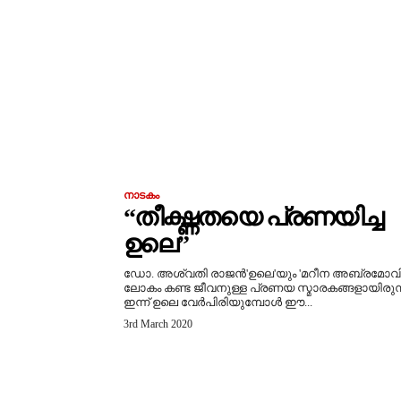
നാടകം
“തീക്ഷ്ണതയെ പ്രണയിച്ച
ഉലെ”
ഡോ. അശ്വതി രാജൻ'ഉലെ'യും 'മറീന അബ്രമോവി
ലോകം കണ്ട ജീവനുള്ള പ്രണയ സ്മാരകങ്ങളായിരുന്
ഇന്ന് ഉലെ വേർപിരിയുമ്പോൾ ഈ...
3rd March 2020