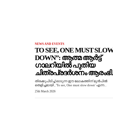
NEWS AND EVENTS
TO SEE, ONE MUST SLO
DOWN”: ആത്മ ആർട്ട്
ഗാലറിയിൽ പുതിയ
ചിത്രപ്രദർശനം ആരംഭിച്
തിരക്കുപിടിച്ച് ഓടുന്ന ഈ ലോകത്തിന് മുൻപിൽ
തെളിച്ചമായി , 'To see, One must slow down' എന്ന...
25th March 2026