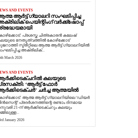
EWS AND EVENTS
ത്മ ആർട്ട് ഗ്യാലറി സംഘടിപ്പിച്ച
ക്രിലിക് പെയിന്റിംഗ് വർക്ക്‌ഷോപ്പ്
്രദ്ധേയമായി
ോഴിക്കോട്: പ്രശസ്ത ചിത്രകാരൻ കലേഷ്
ലയുടെ നേതൃത്വത്തിൽ കോഴിക്കോട്
ുജറാത്തി സ്ട്രീറ്റിലെ ആത്മ ആർട്ട് ഗ്യാലറിയിൽ
ംഘടിപ്പിച്ച അക്രിലിക്...
5th March 2026
EWS AND EVENTS
ആർക്കിടെക്ചറിൽ കലയുടെ
്രസക്തി: ‘ആർട്ട് ഫോർ
ർക്കിടെക്ചർ’ ചർച്ച ആത്മയിൽ
കോഴിക്കോട്: ആത്മ ആർട്ട് ഗ്യാലറിയിലെ 'ഡിയർ
ിൻസെന്റ്' പ്രദർശനത്തിന്റെ രണ്ടാം ദിനമായ
നുവരി 21-ന് ആർക്കിടെക്ചറും കലയും
മ്മിലുള്ള...
3rd January 2026