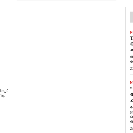
N
T
ആ
ച
ത
ത
2
N
“
കും'
ആ
നു.
ച
ക
ഇ
ഒ
ഒ
2