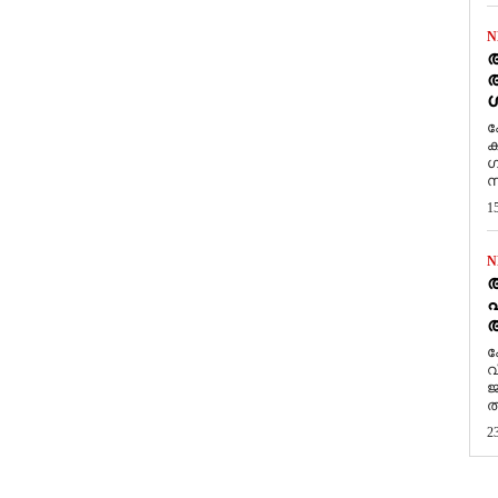
N
ആ
അ
ശ
ക
ക
ഗ
സ
1
N
പ
ആ
​
വ
ജ
ത
2