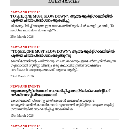
LATEST ARTICLES
NEWS AND EVENTS
TO SEE, ONE MUST SLOW DOWN”: ആത്മ ആർട്ട് ഗാലറിയിൽ
പുതിയ ചിത്രപ്രദർശനം ആരംഭിച്ചു
തിരക്കുപിടിച്ച് ഓടുന്ന ഈ ലോകത്തിന് മുൻപിൽ തെളിച്ചമായി , 'To
see, One must slow down' എന്ന...
25th March 2026
NEWS AND EVENTS
“TO SEE, ONE MUST SLOW DOWN”: ആത്മ ആർട്ട് ഗാലറിയിൽ
പുതിയ ചിത്രപ്രദർശനം ഒരുങ്ങുന്നു
കോഴിക്കോടിന്റെ ചരിത്രവും സംസ്‌കാരവും ഇഴചേർന്നുനിൽക്കുന്ന
ഗുജറാത്തി സ്ട്രീറ്റ്, വീണ്ടും ഒരു കലാവിരുന്നിന് സാക്ഷ്യം
വഹിക്കാൻ ഒരുങ്ങുകയാണ്. ആത്മ ആർട്ട്...
23rd March 2026
NEWS AND EVENTS
ആത്മ ആർട്ട് ഗ്യാലറി സംഘടിപ്പിച്ച അക്രിലിക് പെയിന്റിംഗ്
വർക്ക്‌ഷോപ്പ് ശ്രദ്ധേയമായി
കോഴിക്കോട്: പ്രശസ്ത ചിത്രകാരൻ കലേഷ് കലയുടെ
നേതൃത്വത്തിൽ കോഴിക്കോട് ഗുജറാത്തി സ്ട്രീറ്റിലെ ആത്മ ആർട്ട്
ഗ്യാലറിയിൽ സംഘടിപ്പിച്ച അക്രിലിക്...
15th March 2026
NEWS AND EVENTS