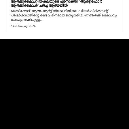
ആർക്കിടെക്ചറിൽ കലയുടെ പ്രസക്തി: ‘ആർട്ട് ഫോർ
ആർക്കിടെക്ചർ’ ചർച്ച ആത്മയിൽ
​കോഴിക്കോട്: ആത്മ ആർട്ട് ഗ്യാലറിയിലെ 'ഡിയർ വിൻസെന്റ്'
പ്രദർശനത്തിന്റെ രണ്ടാം ദിനമായ ജനുവരി 21-ന് ആർക്കിടെക്ചറും
കലയും തമ്മിലുള്ള...
23rd January 2026