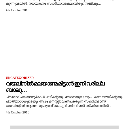
കുന്നുമ്മലില്‍. സായാഹ്നം സംഗീതാത്മകമായിരുന്നെങ്കിലും...
4th October 2018
UNCATEGORIZED
വയലിനിൽ മലയാണ്മ മീട്ടാൻ ഇനി വരില്ല
ബാലു…
പ്രമോദ് പയ്യന്നൂർവേർപാടിന്റെയും വേദനയുടെയും പ്രണയത്തിന്റെയും
പ്രത്യാശയുടെയും ആഴം മനസ്സിലേക്ക് പകരുന്ന സംഗീതമാണ്
വയലിന്റേത്. ആത്മസുഹൃത്ത് ബാലുവിന്റെ വിരൽ സ്പർശത്തിൽ...
4th October 2018