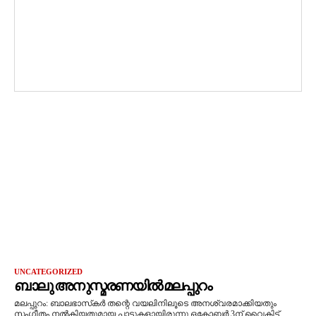
UNCATEGORIZED
ബാലു അനുസ്മരണയില്‍ മലപ്പുറം
മലപ്പുറം: ബാലഭാസ്‌കര്‍ തന്റെ വയലിനിലൂടെ അനശ്വരമാക്കിയതും
സംഗീതം നല്‍കിയതുമായ പാട്ടുകളായിരുന്നു ഒക്ടോബര്‍ 3ന് വൈകിട്ട്