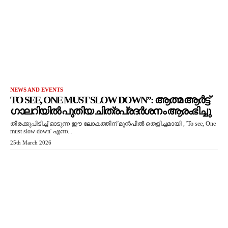
NEWS AND EVENTS
TO SEE, ONE MUST SLOW DOWN”: ആത്മ ആർട്ട്
ഗാലറിയിൽ പുതിയ ചിത്രപ്രദർശനം ആരംഭിച്ചു
തിരക്കുപിടിച്ച് ഓടുന്ന ഈ ലോകത്തിന് മുൻപിൽ തെളിച്ചമായി , 'To see, One
must slow down' എന്ന...
25th March 2026