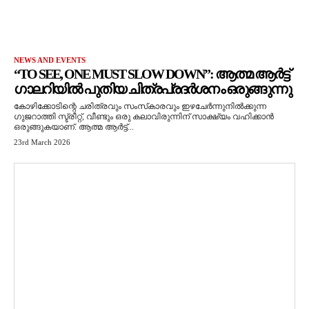
NEWS AND EVENTS
“TO SEE, ONE MUST SLOW DOWN”: ആത്മ ആർട്ട്
ഗാലറിയിൽ പുതിയ ചിത്രപ്രദർശനം ഒരുങ്ങുന്നു
കോഴിക്കോടിന്റെ ചരിത്രവും സംസ്‌കാരവും ഇഴചേർന്നുനിൽക്കുന്ന
ഗുജറാത്തി സ്ട്രീറ്റ്, വീണ്ടും ഒരു കലാവിരുന്നിന് സാക്ഷ്യം വഹിക്കാൻ
ഒരുങ്ങുകയാണ്. ആത്മ ആർട്ട്...
23rd March 2026