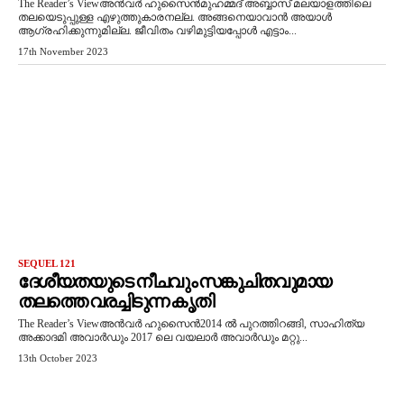
The Reader’s Viewഅന്‍വര്‍ ഹുസൈന്‍മുഹമ്മദ് അബ്ബാസ് മലയാളത്തിലെ
തലയെടുപ്പുള്ള എഴുത്തുകാരനല്ല. അങ്ങനെയാവാന്‍ അയാള്‍
ആഗ്രഹിക്കുന്നുമില്ല. ജീവിതം വഴിമുട്ടിയപ്പോള്‍ എട്ടാം...
17th November 2023
SEQUEL 121
ദേശീയതയുടെ നീചവും സങ്കുചിതവുമായ
തലത്തെ വരച്ചിടുന്ന കൃതി
The Reader’s Viewഅന്‍വര്‍ ഹുസൈന്‍2014 ൽ പുറത്തിറങ്ങി, സാഹിത്യ
അക്കാദമി അവാർഡും 2017 ലെ വയലാർ അവാർഡും മറ്റു...
13th October 2023