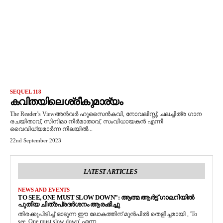
SEQUEL 118
കവിതയിലെ ശ്രീകുമാര്യം
The Reader’s Viewഅന്‍വര്‍ ഹുസൈന്‍കവി, നോവലിസ്റ്റ്, ചലച്ചിത്ര ഗാന
രചയിതാവ്, സിനിമാ നിർമാതാവ്, സംവിധായകൻ എന്നീ
വൈവിധ്യമാർന്ന നിലയിൽ...
22nd September 2023
LATEST ARTICLES
NEWS AND EVENTS
TO SEE, ONE MUST SLOW DOWN”: ആത്മ ആർട്ട് ഗാലറിയിൽ
പുതിയ ചിത്രപ്രദർശനം ആരംഭിച്ചു
തിരക്കുപിടിച്ച് ഓടുന്ന ഈ ലോകത്തിന് മുൻപിൽ തെളിച്ചമായി , 'To
see, One must slow down' എന്ന...