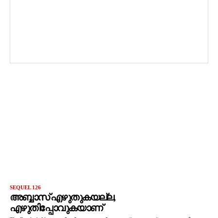
SEQUEL 126
അബ്ബാസ് എഴുതുകയല്ല,
എഴുതിപ്പോവുകയാണ്