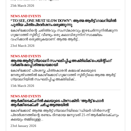
25th March 2026
NEWS AND EVENTS
“TO SEE, ONE MUST SLOW DOWN”: ആത്മ ആർട്ട് ഗാലറിയിൽ
പുതിയ ചിത്രപ്രദർശനം ഒരുങ്ങുന്നു
കോഴിക്കോടിന്റെ ചരിത്രവും സംസ്‌കാരവും ഇഴചേർന്നുനിൽക്കുന്ന
ഗുജറാത്തി സ്ട്രീറ്റ്, വീണ്ടും ഒരു കലാവിരുന്നിന് സാക്ഷ്യം
വഹിക്കാൻ ഒരുങ്ങുകയാണ്. ആത്മ ആർട്ട്...
23rd March 2026
NEWS AND EVENTS
ആത്മ ആർട്ട് ഗ്യാലറി സംഘടിപ്പിച്ച അക്രിലിക് പെയിന്റിംഗ്
വർക്ക്‌ഷോപ്പ് ശ്രദ്ധേയമായി
കോഴിക്കോട്: പ്രശസ്ത ചിത്രകാരൻ കലേഷ് കലയുടെ
നേതൃത്വത്തിൽ കോഴിക്കോട് ഗുജറാത്തി സ്ട്രീറ്റിലെ ആത്മ ആർട്ട്
ഗ്യാലറിയിൽ സംഘടിപ്പിച്ച അക്രിലിക്...
15th March 2026
NEWS AND EVENTS
ആർക്കിടെക്ചറിൽ കലയുടെ പ്രസക്തി: ‘ആർട്ട് ഫോർ
ആർക്കിടെക്ചർ’ ചർച്ച ആത്മയിൽ
​കോഴിക്കോട്: ആത്മ ആർട്ട് ഗ്യാലറിയിലെ 'ഡിയർ വിൻസെന്റ്'
പ്രദർശനത്തിന്റെ രണ്ടാം ദിനമായ ജനുവരി 21-ന് ആർക്കിടെക്ചറും
കലയും തമ്മിലുള്ള...
23rd January 2026