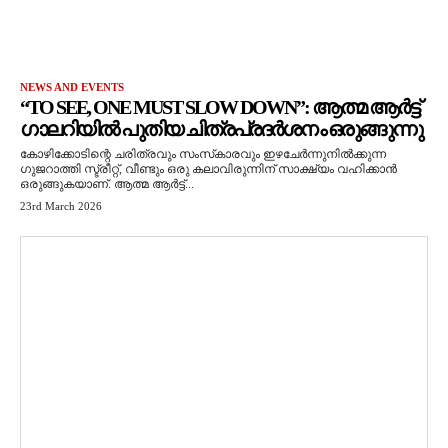
NEWS AND EVENTS
“TO SEE, ONE MUST SLOW DOWN”: ആത്മ ആർട്ട്
ഗാലറിയിൽ പുതിയ ചിത്രപ്രദർശനം ഒരുങ്ങുന്നു
കോഴിക്കോടിന്റെ ചരിത്രവും സംസ്‌കാരവും ഇഴചേർന്നുനിൽക്കുന്ന
ഗുജറാത്തി സ്ട്രീറ്റ്, വീണ്ടും ഒരു കലാവിരുന്നിന് സാക്ഷ്യം വഹിക്കാൻ
ഒരുങ്ങുകയാണ്. ആത്മ ആർട്ട്...
23rd March 2026