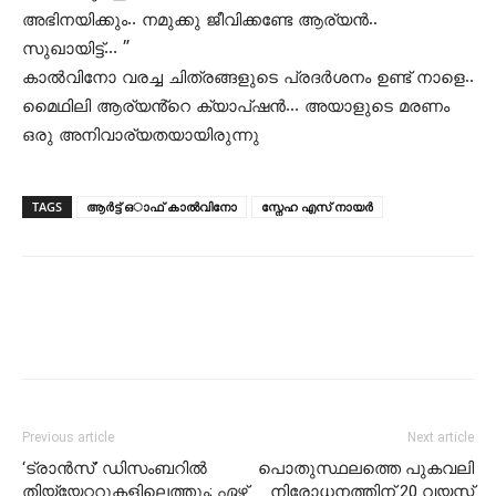
അഭിനയിക്കും.. നമുക്കു ജീവിക്കണ്ടേ ആര്യൻ..
സുഖായിട്ട്… ”
കാൽവിനോ വരച്ച ചിത്രങ്ങളുടെ പ്രദർശനം ഉണ്ട് നാളെ..
മെെഥിലി ആര്യൻ്റെ ക്യാപ്ഷൻ… അയാളുടെ മരണം
ഒരു അനിവാര്യതയായിരുന്നു
TAGS
ആർട്ട് ഒാഫ് കാൽവിനോ
സ്നേഹ എസ് നായർ
Previous article
Next article
‘ട്രാന്‍സ്’ ഡിസംബറില്‍
പൊതുസ്ഥലത്തെ പുകവലി
തിയ്യേറ്ററുകളിലെത്തും; ഏഴ്
നിരോധനത്തിന് 20 വയസ്സ്