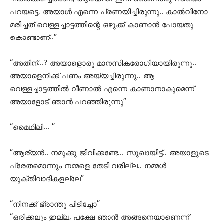
പറയട്ടെ, അയാൾ എന്നെ പ്രണയിച്ചിരുന്നു.. കാൽവിനോ
മരിച്ചത് വെള്ളച്ചാട്ടത്തിന്റെ ഒഴുക്ക് കാണാൻ പോയതു
കൊണ്ടാണ്..”
“അതിന്…? അയാളൊരു മാനസികരോഗിയായിരുന്നു..
അയാളെനിക്ക് പണം അയ്യച്ചിരുന്നു.. ആ
വെള്ളച്ചാട്ടത്തിൽ വീണാൽ എന്നെ കാണാനാകുമെന്ന്
അയാളോട് ഞാൻ പറഞ്ഞിരുന്നു”
“മെെഥിലി… ”
“ആര്യൻ.. നമുക്കു ജീവിക്കണ്ടേ… സുഖായിട്ട്.. അയാളുടെ
പ്രേതമൊന്നും നമ്മളെ തേടി വരില്ല.. നമ്മൾ
യുക്തിവാദികളല്ലേ”
“നിനക്ക് ഭ്രാന്തു പിടിച്ചോ”
“ഒരിക്കലും ഇല്ല, പക്ഷേ ഞാൻ അങ്ങനെയാണെന്ന്