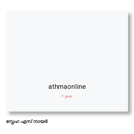
athmaonline
+ posts
സ്നേഹ എസ് നായർ